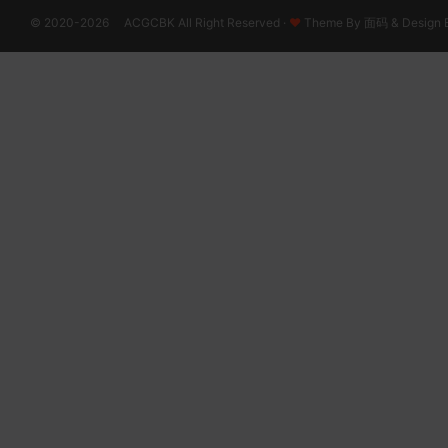
© 2020-2026 ACGCBK All Right Reserved ·
♥
Theme By
面码
& Design