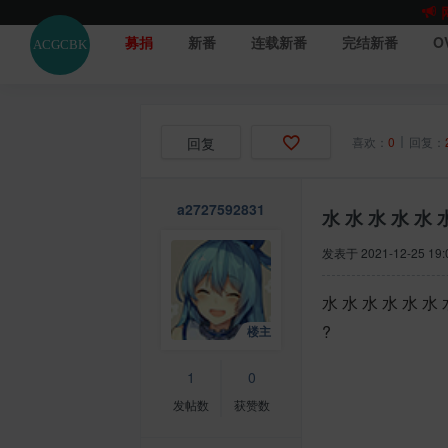
募捐
新番
连载新番
完结新番
O
回复
喜欢：
0
回复：
a2727592831
水 水 水 水 水 
发表于
2021-12-25 19:
水 水 水 水 水 水 
?
1
0
发帖数
获赞数