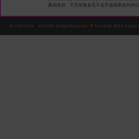
募捐承担，不开放氪金且不会开放除募捐外的
© 2020-2026 ACGCBK All Right Reserved ·
♥
Theme By
面码
& Design