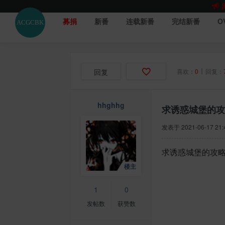
募捐
新番
连载新番
完结新番
O
回复
喜欢：
0
回复：
hhghhg
求诱惑城堡的攻
发表于
2021-06-17 21:
求诱惑城堡的攻略
1
0
发帖数
获赞数