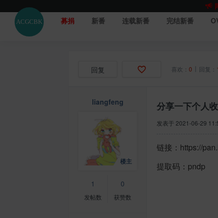
募捐
新番
连载新番
完结新番
O
回复
喜欢：
0
回复：
liangfeng
分享一下个人收
发表于
2021-06-29 11:
链接：https://pan
提取码：pndp
1
0
发帖数
获赞数