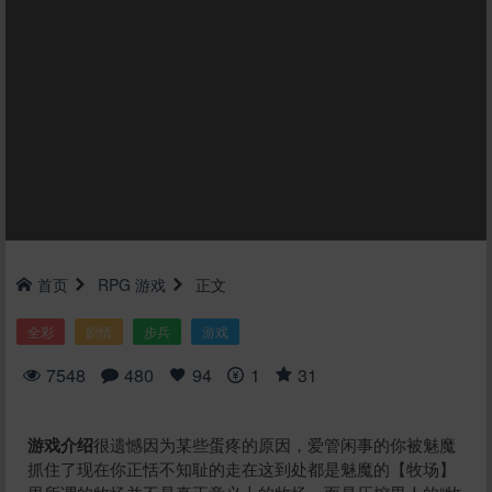
首页
RPG
游戏
正文
全彩
剧情
步兵
游戏
7548
480
94
1
31
游戏介绍
很遗憾因为某些蛋疼的原因，爱管闲事的你被魅魔
抓住了现在你正恬不知耻的走在这到处都是魅魔的【牧场】