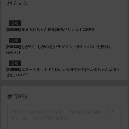
相关文章
游戏
[250508][血まみれちゃん寝る]爆乳リリカ☆ミニRPG
游戏
[240430][しがのこ しがのま]パラダイス・サキュバス_先行β版
ver0.451
游戏
[240908][エターナル・ミキとゆかいな仲間たち]ゲルダちゃんは凍ら
せたい v1.02
参与评论