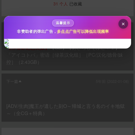
200
500
自定义
分
分
31
个人
已收藏
秒传文本链接
点击全选
×
温馨提示
上一篇
5年前 (2022-01-08)
非赞助者的弹出广告，
多点点广告可以降低出现频率
【作者标记已失效】
【Gal】【あざらしそふと＋１】
「アイコトバ」密语［绿茶汉化组］［PC/汉化/德骨/妹
控］（2.43GB）
下一篇
5年前 (2022-01-08)
立刻支付
[ADV/生肉]魔王が遺した刻O～帰城と言う名のイキ地獄
～（全CG＋特典）