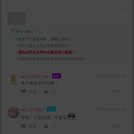
提交
💡 评论小贴士：
• 首次评论需要审核，请耐心等待！
• 您可以通过点赞文章来获取积分！
•
请勿水评论水评论会被拉进小黑屋！
• 当然评论被该文章作者点赞也会获得积分！
leo2006071981
Lv1
3年前 (2024-01-19)
这个看起来好色啊！
回复
(0)
469楼
w813712447
Lv4
3年前 (2023-04-18)
寄啦，不是秒传，不要买
回复
(0)
468楼