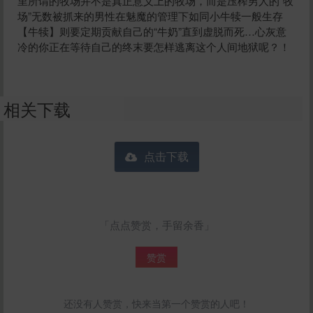
里所谓的牧场并不是真正意义上的牧场，而是压榨男人的“牧
场”无数被抓来的男性在魅魔的管理下如同小牛犊一般生存
【牛犊】则要定期贡献自己的“牛奶”直到虚脱而死…心灰意
冷的你正在等待自己的终末要怎样逃离这个人间地狱呢？！
相关下载
点击下载
「点点赞赏，手留余香」
赞赏
还没有人赞赏，快来当第一个赞赏的人吧！