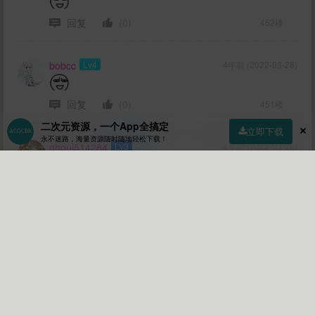
回复
(0)
452楼
bobcc
Lv4
4年前 (2022-03-28)
回复
(0)
451楼
二次元资源，一个App全搞定
立即下载
永不迷路，海量资源随时随地轻松下载！
ghoul514284
Lv3
4年前 (2022-03-26)
首页
社区
商店
专区
指南
我的
回复
(0)
450楼
加载更多