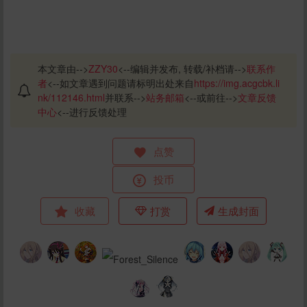
本文章由-->
ZZY30
<--编辑并发布, 转载/补档请-->
联系作
者
<--如文章遇到问题请标明出处来自
https://img.acgcbk.li
nk/112146.html
并联系-->
站务邮箱
<--或前往-->
文章反馈
中心
<--进行反馈处理
点赞
投币
收藏
打赏
生成封面
给ZZY30打赏
10
50
100
分
分
分