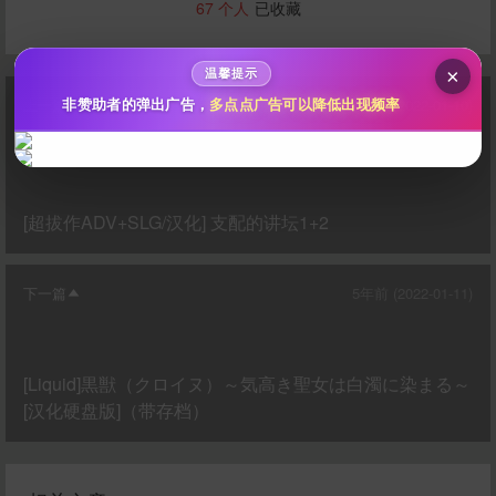
67
个人
已收藏
秒传文本链接
点击全选
×
温馨提示
上一篇
5年前 (2022-01-10)
非赞助者的弹出广告，
多点点广告可以降低出现频率
[超拔作ADV+SLG/汉化] 支配的讲坛1+2
下一篇
5年前 (2022-01-11)
立刻支付
[Liquid]黒獣（クロイヌ）～気高き聖女は白濁に染まる～
[汉化硬盘版]（带存档）