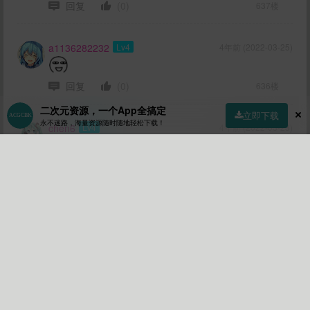
回复
(0)
637楼
a1136282232
Lv4
4年前 (2022-03-25)
回复
(0)
636楼
二次元资源，一个App全搞定
立即下载
永不迷路，海量资源随时随地轻松下载！
chen6
Lv4
4年前 (2022-03-23)
首页
社区
商店
专区
指南
我的
回复
(0)
635楼
加载更多