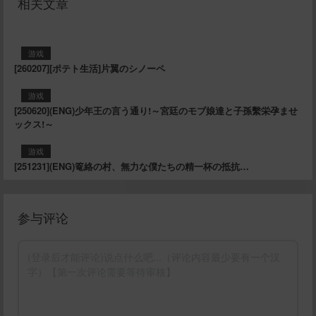
相关文章
游戏
[260207][ポテト生活]片翼のシノーペ
游戏
[250620](ENG)少年王の言う通り!～宮廷のモブ娘達と子孫繫栄孕ませ
ックス!～
游戏
[251231](ENG)篭絡の村、無力な僕たちの精一杯の抵抗…
参与评论