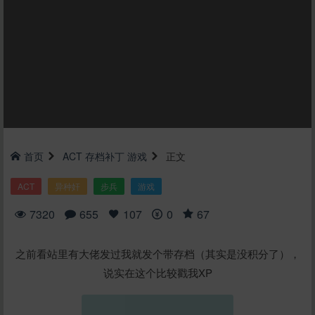
首页
ACT
存档补丁
游戏
正文
ACT
异种奸
步兵
游戏
7320
655
107
0
67
之前看站里有大佬发过我就发个带存档（其实是没积分了），
说实在这个比较戳我XP