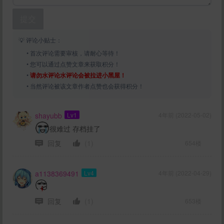
提交
💡 评论小贴士：
• 首次评论需要审核，请耐心等待！
• 您可以通过点赞文章来获取积分！
•
请勿水评论水评论会被拉进小黑屋！
• 当然评论被该文章作者点赞也会获得积分！
shayubb
Lv1
4年前 (2022-05-02)
很难过 存档挂了
回复
(1)
654楼
a1138369491
Lv4
4年前 (2022-04-29)
回复
(1)
653楼