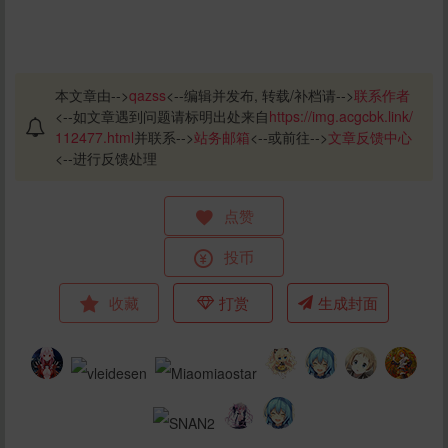
本文章由-->
qazss
<--编辑并发布, 转载/补档请-->
联系作者
<--如文章遇到问题请标明出处来自
https://img.acgcbk.link/
112477.html
并联系-->
站务邮箱
<--或前往-->
文章反馈中心
<--进行反馈处理
点赞
投币
收藏
打赏
生成封面
给qazss打赏
10
50
100
分
分
分
200
500
自定义
分
分