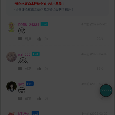
•
请勿水评论水评论会被拉进小黑屋！
• 当然评论被该文章作者点赞也会获得积分！
l2258124334
Lv4
4年前 (2022-04-20)
回复
(0)
90楼
wzh555
Lv4
4年前 (2022-04-09)
回复
(0)
89楼
qwq
Lv3
4年前 (2022-04-04)
ACGCBK
回复
(0)
88楼
KTWssl
Lv3
4年前 (2022-03-22)