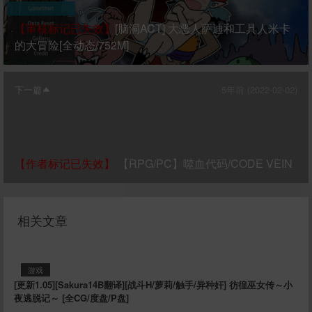
【审核标记已失效】
[脑洞ACT] 大恶人萨迪和工具人米卡
的大冒险[全动态/752M]
下一篇
5年前 (2022-02-02)
【作者标记已失效】
【RPG/PC】噬血代码/CODE VEIN
相关文章
游戏
[更新1.05][Sakura14B翻译][战斗H/萝莉/触手/异种奸] 彷徨巫女传～小
夜逃脱记～ [全CG/度盘/P盘]