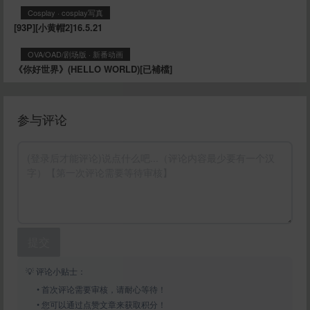
Cosplay
·
cosplay写真
[93P][小黄帽2]16.5.21
OVA/OAD/剧场版
·
新番动画
《你好世界》(HELLO WORLD)[已補檔]
参与评论
提交
💡 评论小贴士：
• 首次评论需要审核，请耐心等待！
• 您可以通过点赞文章来获取积分！