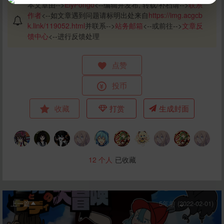
本文章由-->
ElyPongo
<--编辑并发布, 转载/补档请-->
联系
作者
<--如文章遇到问题请标明出处来自
https://img.acgcb
k.link/119052.html
并联系-->
站务邮箱
<--或前往-->
文章反
馈中心
<--进行反馈处理
点赞
立刻支付
投币
收藏
打赏
生成封面
12
个人
已收藏
上一篇
5年前 (2022-02-01)