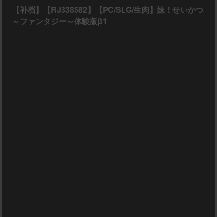
【补档】【RJ338582】【PC/SLG/生肉】妹！せいかつ
～ファンタジー～体験版β1