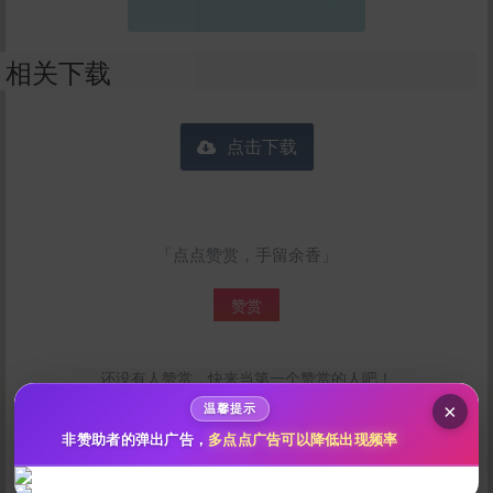
相关下载
点击下载
给ElyPongo打赏
「点点赞赏，手留余香」
10
50
100
分
分
分
赞赏
200
500
自定义
分
分
秒传文本链接
点击全选
还没有人赞赏，快来当第一个赞赏的人吧！
×
温馨提示
非赞助者的弹出广告，
多点点广告可以降低出现频率