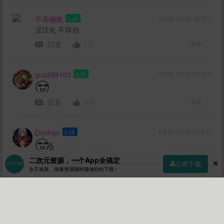
不吝赐教
Lv5
5年前 (2022-02-07)
没汉化 不得劲
回复
(1)
75楼
gua588103
Lv5
5年前 (2022-02-07)
回复
(0)
74楼
Drjohan
Lv3
5年前 (2022-02-07)
二次元资源，一个App全搞定
回复
(0)
73楼
立即下载
永不迷路，海量资源随时随地轻松下载！
dat233
Lv4
5年前 (2022-02-06)
首页
社区
商店
专区
指南
我的
回复
(0)
72楼