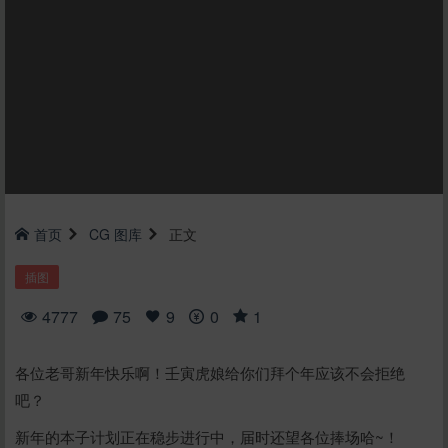
首页
CG
图库
正文
插图
4777
75
9
0
1
各位老哥新年快乐啊！壬寅虎娘给你们拜个年应该不会拒绝
吧？
新年的本子计划正在稳步进行中，届时还望各位捧场哈~！