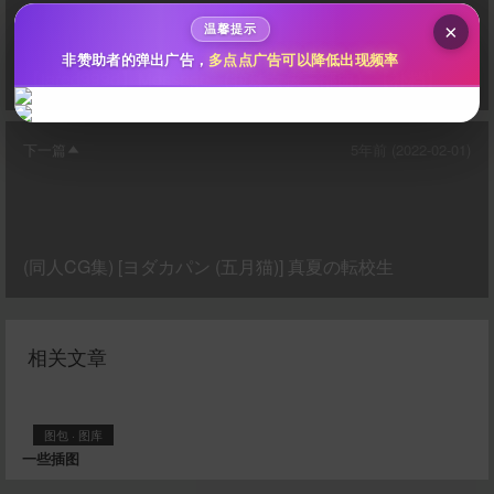
×
温馨提示
非赞助者的弹出广告，
多点点广告可以降低出现频率
【jared999d】Message （拉珠女孩三部曲）【补档】
下一篇
5年前 (2022-02-01)
(同人CG集) [ヨダカパン (五月猫)] 真夏の転校生
立刻支付
相关文章
图包
·
图库
一些插图