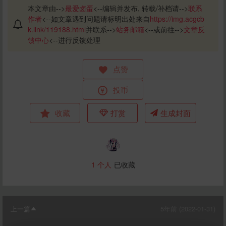
本文章由-->
最爱卤蛋
<--编辑并发布, 转载/补档请-->
联系
作者
<--如文章遇到问题请标明出处来自
https://img.acgcb
k.link/119188.html
并联系-->
站务邮箱
<--或前往-->
文章反
馈中心
<--进行反馈处理
点赞
投币
收藏
打赏
生成封面
给最爱卤蛋打赏
1
个人
已收藏
10
50
100
分
分
分
200
500
自定义
分
分
上一篇
5年前 (2022-01-31)
秒传文本链接
点击全选