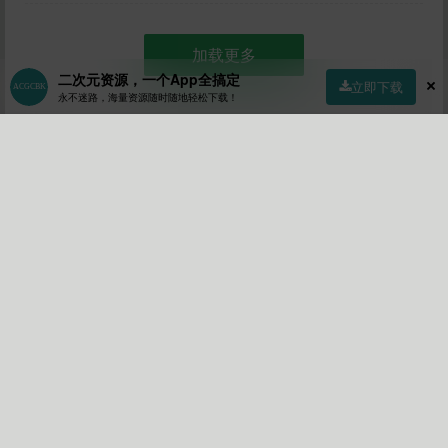
加载更多
二次元资源，一个App全搞定
立即下载
永不迷路，海量资源随时随地轻松下载！
首页
社区
商店
专区
指南
我的
最爱卤蛋
投稿者
Lv5
关注
私信
15
18
41
文章
关注
粉丝
作者的个人描述:
现在换回我的真名！呼唤涩图的勇