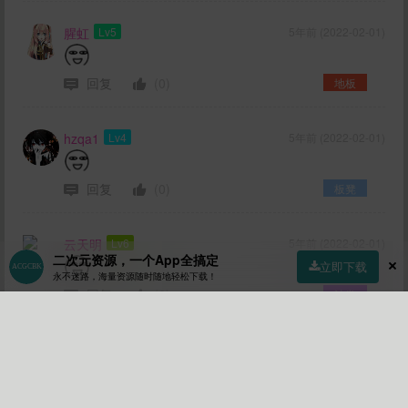
腥虹
Lv5
5年前 (2022-02-01)
回复
(0)
地板
hzqa1
Lv4
5年前 (2022-02-01)
回复
(0)
板凳
云天明
Lv6
5年前 (2022-02-01)
二次元资源，一个App全搞定
立即下载
永不迷路，海量资源随时随地轻松下载！
回复
(0)
沙发
首页
社区
商店
专区
指南
我的
加载更多