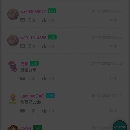
wx790068517
Lv5
3年前 (2023-08-23)
回复
(0)
19楼
w2011914358
Lv5
3年前 (2023-08-23)
回复
(0)
18楼
勥毓
Lv5
3年前 (2023-05-03)
感谢分享
回复
(0)
17楼
LanmaoQAQ
Lv4
5年前 (2022-03-02)
蕾西亚yyds
回复
(0)
16楼
godke
Lv0
5年前 (2022-02-08)
ACGCBK