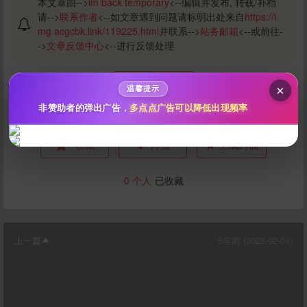
10
50
100
本文章由-->
im back temporary
<--编辑并发布, 转载/补档
分
分
分
请-->
联系作者
<--如文章遇到问题请标明出处来自
https://i
mg.acgcbk.link/119225.html
并联系-->
站务邮箱
<--或前往-
200
500
自定义
分
分
->
文章反馈中心
<--进行反馈处理
秒传文本链接
点击全选
点赞
×
温馨提示
非赞助者的弹出广告，
多点点广告可以降低出现频率
投币
收藏
打赏
生成封面
0
个人
已收藏
上一篇
立刻支付
5年前 (2022-02-01)