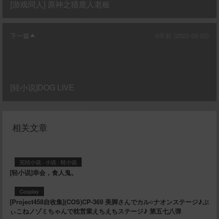
[游戏同人] 原神之猎鹿人老板
下一篇
5年前 (2022-02-02)
[轻小说]DOG LIVE
相关文章
完结小说
·
小说
·
轻小说
[轻小说]幸会，食人鬼。
Cosplay
[Project458自收集](COS)CP-369 美脚さんでカル○ナオンステージ♪ぷ
ぃこねノゾミちゃんで枕営業えちえちステージ♪ 第五七八弹