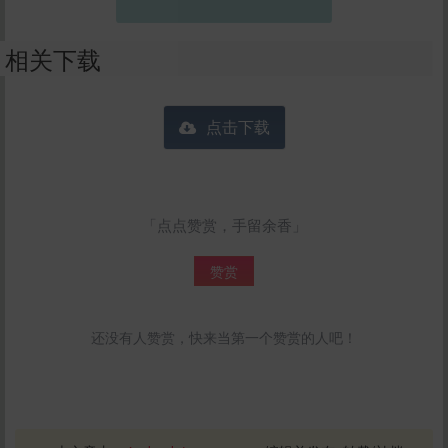
相关下载
点击下载
「点点赞赏，手留余香」
赞赏
还没有人赞赏，快来当第一个赞赏的人吧！
给im back temporary打赏