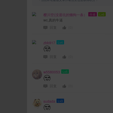
樱川空(没退坑的懒狗一条）
作者
Lv6
wc,真的牛逼
回复
(0)
zbb917
Lv4
回复
(0)
w5580053
Lv5
回复
(0)
sudada
Lv3