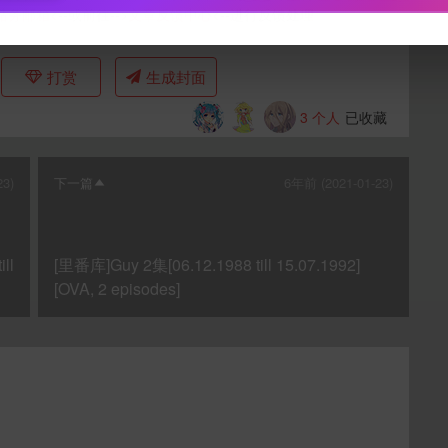
站务邮箱
<--或前往-->
文章反馈中心
<--进行反馈处理
下载封面
打赏
生成封面
3
个人
已收藏
23)
下一篇
6年前 (2021-01-23)
立刻支付
ll
[里番库]Guy 2集[06.12.1988 till 15.07.1992]
[OVA, 2 episodes]