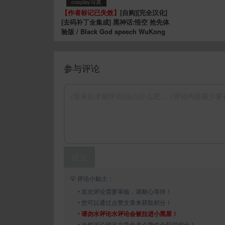
cosplay写真
【作者标记已失效】
[自购][完全汉化]
[去码补丁全集成] 黑神话:悟空 抢先体
验版 / Black God speech WuKong
参与评论
提交
💡 评论小贴士：
• 首次评论需要审核，请耐心等待！
• 您可以通过点赞文章来获取积分！
•
请勿水评论水评论会被拉进小黑屋！
• 当然评论被该文章作者点赞也会获得积分！