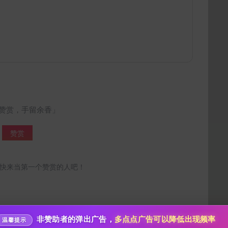
赞赏，手留余香」
给im back temporary打赏
赞赏
10
50
100
分
分
分
快来当第一个赞赏的人吧！
200
500
自定义
分
分
分享本文封面
秒传文本链接
点击全选
分享到微博
非赞助者的弹出广告，
多点点广告可以降低出现频率
温馨提示
, 转载/补档请-->
联系作者
<--如文章遇到问题请标明出处来自