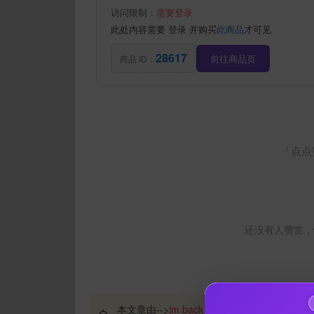
访问限制：
需要登录
此处内容需要
登录
并购买
此商品
才可见
28617
前往商品页
商品 ID：
「点点
还没有人赞赏，
本文章由-->
im back temporary
<--编辑并发布