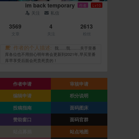
im back temporary
作者
Lv10
关注
私信
3569
4
2613
文章
关注
粉丝
作者的个人描述:
我......我........关于里番
库各位也不用担心明年将会更新到2021年,早买里番
库早享受后面会死贵死贵的！
作者申请
审核申请
编辑申请
积分说明
投稿指南
面码图床
赞助窗口
面码官群
站点募捐
站点地图