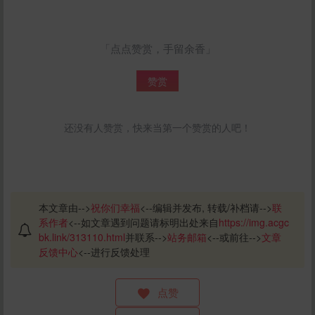
「点点赞赏，手留余香」
赞赏
还没有人赞赏，快来当第一个赞赏的人吧！
本文章由-->
祝你们幸福
<--编辑并发布, 转载/补档请-->
联
系作者
<--如文章遇到问题请标明出处来自
https://img.acgc
bk.link/313110.html
并联系-->
站务邮箱
<--或前往-->
文章
反馈中心
<--进行反馈处理
点赞