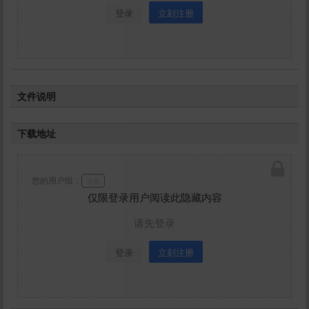
登录
立刻注册
文件说明
如题,动画合集内容都在里面，预览图和封面图
下载地址
不代表所有品质，图片只是随机抽取
您的用户组：
游客
仅限登录用户阅读此隐藏内容
请先登录
登录
立刻注册