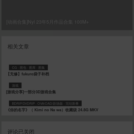
[动画合集]Nyl 23年5月作品合集 100M+
相关文章
CG
·
图包
·
图库
·
图集
【无修】fukuro袋子补档
游戏
[游戏分享]一部分3D游戏合集
BDRIP/DVDRIP
·
OVA/OAD/剧场版
·
完结新番
《你的名字》（ Kimi no Na wa）收藏级 24.8G MKV
评论已关闭