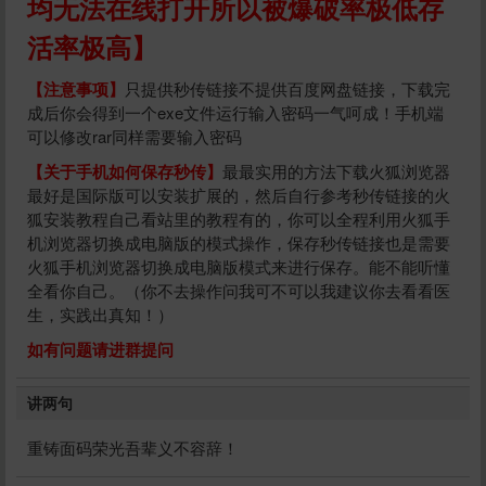
均无法在线打开所以被爆破率极低存
活率极高】
【注意事项】
只提供秒传链接不提供百度网盘链接，下载完
成后你会得到一个exe文件运行输入密码一气呵成！手机端
可以修改rar同样需要输入密码
【关于手机如何保存秒传】
最最实用的方法下载火狐浏览器
最好是国际版可以安装扩展的，然后自行参考秒传链接的火
狐安装教程自己看站里的教程有的，你可以全程利用火狐手
机浏览器切换成电脑版的模式操作，保存秒传链接也是需要
火狐手机浏览器切换成电脑版模式来进行保存。能不能听懂
全看你自己。（你不去操作问我可不可以我建议你去看看医
生，实践出真知！）
如有问题请进群提问
给祝你们幸福打赏
讲两句
10
50
100
分
分
分
重铸面码荣光吾辈义不容辞！
200
500
自定义
分
分