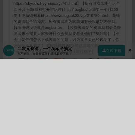
https://ckyudw.tryyhuqc.xyz/41.html】【所有游戏亲测可玩全
部可以下载(我都打开过玩过)】为了acgbuster我要一个月200
更！更新须知看https://www.acgcbk33.vip/210780.html。花钱
的资源站全给我爬。所有资源均为转载如有侵权请站内信我。
解压密码没说就是acgbuster。【收费资源站的资源我都会免费
发出来不需要大家去冲什么会员我要卷死他们艹奥利给】【不
会回复任何怎么下载资源的问题，因为文章页已经说明了，你
还问就不礼貌了】 有问题进群(解决简易游戏问题)：
二次元资源，一个App全搞定
立即下载
https://t.me/+HkAmjfNeN91jZmFl【请挂梯子】
永不迷路，海量资源随时随地轻松下载！
首页
社区
商店
专区
指南
我的