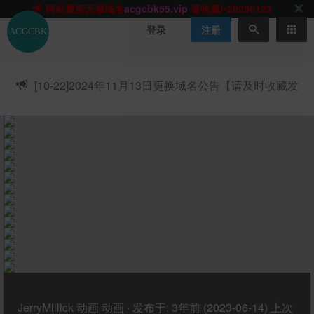
网站TG群聊
t.me/acgbuster
请收藏!
ACGCBK官方App
点击下载
永不迷路！
登录
注册
网站最新无墙域名
acgcbk55.vip
请收藏!-20250123
网站发布页
acgcbk11.com
请收藏!
ACGCBK官方App
点击下载
永不迷路！
[10-22]
2024年11月13日更换域名公告【请及时收藏发
网站最新无墙域名
acgcbk55.vip
请收藏!-20250123
布页】
ACGCBK官方App
点击下载
永不迷路！
网站最新无墙域名
acgcbk55.vip
请收藏!-20250123
网站永久主站域名
acgcbk.vip
请收藏!
ACGCBK官方App
点击下载
永不迷路！
网站最新无墙域名
acgcbk55.vip
请收藏!-20250123
JerryMillick
动画
动画
·
发布于:
3年前 (2023-06-14)
上次