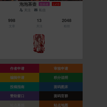
泡泡茶壶
投稿者
Lv10
关注
私信
998
13
2048
文章
关注
粉丝
作者申请
审核申请
编辑申请
积分说明
投稿指南
面码图床
赞助窗口
面码官群
站点募捐
站点地图