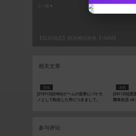
上一篇
3年前 (2023-10-
【SLG/动态】快乐拷问发电【190M】
相关文章
游戏
游戏
[210113](ENG)ゲームの世界にバケモ
[241120
ノとして転生した件につきまして。
簡単生活 v0.
参与评论