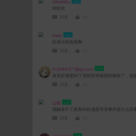
caicaishu
Lv4
焯粉丝
回复
(0)
hoier
Lv4
好感卡的真死啊
回复
(0)
31209475**@qq.com
Lv5
真美好感度90了我把所有能按的都按了，就
回复
(0)
山桜
Lv5
我触发不了真美60好感度哥哥事件是什么回
回复
(0)
Lv5