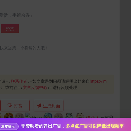
赞赏，手留余香」
赞赏
快来当第一个赞赏的人吧！
给泡泡茶壶打赏
请-->
联系作者
<--如文章遇到问题请标明出处来自
https://im
10
50
100
分
分
分
<--或前往-->
文章反馈中心
<--进行反馈处理
200
500
自定义
分
分
分享本文封面
秒传文本链接
打赏
生成封面
点击全选
36
个人
已收藏
分享到微博
非赞助者的弹出广告，
多点点广告可以降低出现频率
温馨提示