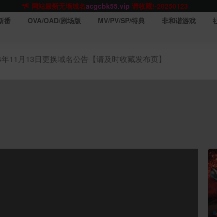
网站TG群聊
t.me/acgbuster
请收藏!
ACGCBK官方App
点击下载
永不迷路！
新番
OVA/OAD/剧场版
MV/PV/SP/特典
非和谐游戏
网站最新无墙域名
acgcbk55.vip
请收藏!-20250123
网站发布页
acgcbk11.com
请收藏!
ACGCBK官方App
点击下载
永不迷路！
24年11月13日更换域名公告【请及时收藏发布页】
网站最新无墙域名
acgcbk55.vip
请收藏!-20250123
ACGCBK官方App
点击下载
永不迷路！
网站最新无墙域名
acgcbk55.vip
请收藏!-20250123
网站永久主站域名
acgcbk.vip
请收藏!
ACGCBK官方App
点击下载
永不迷路！
网站最新无墙域名
acgcbk55.vip
请收藏!-20250123