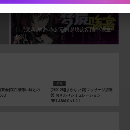
19)
下一篇
3年前 (2023-10-19)
下载封面
[十月更新][解密/动态/无修] 梦境骇客 [官中/度盘/
秒传]
立刻支付
游戏
][逆流茶会]存在感薄い妹との
[260128][まかない袋]マッサージ店運
50D
営 おさわりシミュレーション
RELAMAX v1.2.1