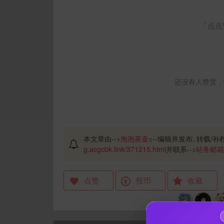
「点点
还没有人赞赏，
本文章由-->
泡泡茶壶
<--编辑并发布, 转载/补档
g.acgcbk.link/371215.html
并联系-->
站务邮箱
点赞
投币
收藏