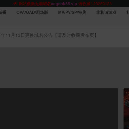
网站TG群聊
t.me/acgbuster
请收藏!
ACGCBK官方App
点击下载
永不迷路！
新番
OVA/OAD/剧场版
MV/PV/SP/特典
非和谐游戏
网站最新无墙域名
acgcbk55.vip
请收藏!-20250123
网站发布页
acgcbk11.com
请收藏!
ACGCBK官方App
点击下载
永不迷路！
24年11月13日更换域名公告【请及时收藏发布页】
网站最新无墙域名
acgcbk55.vip
请收藏!-20250123
ACGCBK官方App
点击下载
永不迷路！
网站最新无墙域名
acgcbk55.vip
请收藏!-20250123
网站永久主站域名
acgcbk.vip
请收藏!
ACGCBK官方App
点击下载
永不迷路！
网站最新无墙域名
acgcbk55.vip
请收藏!-20250123