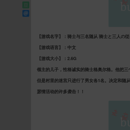
【游戏名字】：骑士与三名随从 骑士と三人の従者
【游戏语言】：中文
【游戏大小】：2.6G
领主的儿子，性格诚实的骑士格奥尔格。他把三
但是村里的迷宫只进行了男女各1名。决定和随
瑟情活动的许多袭击！！