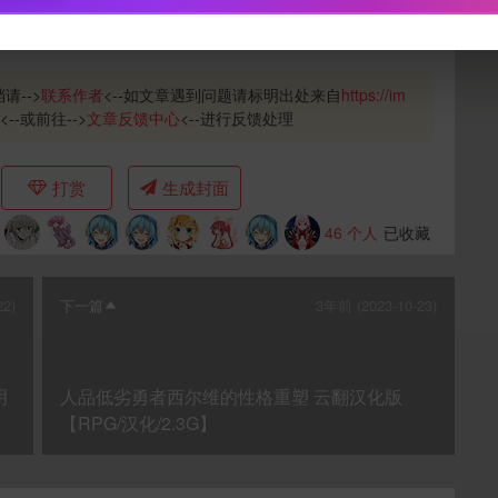
下载封面
请-->
联系作者
<--如文章遇到问题请标明出处来自
https://im
<--或前往-->
文章反馈中心
<--进行反馈处理
打赏
生成封面
立刻支付
46
个人
已收藏
22)
下一篇
3年前 (2023-10-23)
明
人品低劣勇者西尔维的性格重塑 云翻汉化版
【RPG/汉化/2.3G】