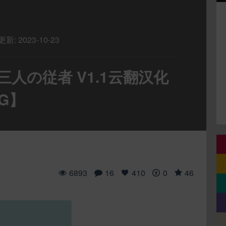
更新:
2023-10-23
人の従者 V1.1云翻汉化
6G】
6893
16
410
0
46