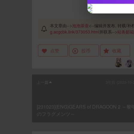
本文章由-->
泡泡茶壶
<--编辑并发布, 转载/补档
g.acgcbk.link/373053.html
并联系-->
站务邮箱
点赞
投币
收藏
上一篇
3年前 (2023-10-
[231023](ENG)GEARS of DRAGOON 2 ～黎
のフラグメンツ～