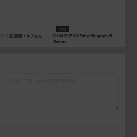
游戏
][ツンミミ堂]新妻エルフさん
[240419](ENG)Fairy Biography5
Demon