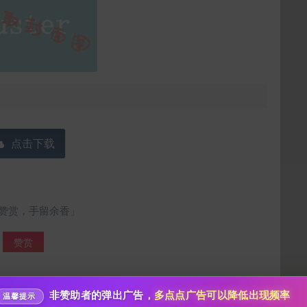
点击下载
给泡泡茶壶打赏
10
50
100
分
分
分
赞赏，手留余香」
200
500
自定义
分
分
赞赏
分享本文封面
秒传文本链接
点击全选
分享到微博
快来当第一个赞赏的人吧！
非赞助者的弹出广告，
多点点广告可以降低出现频率
温馨提示