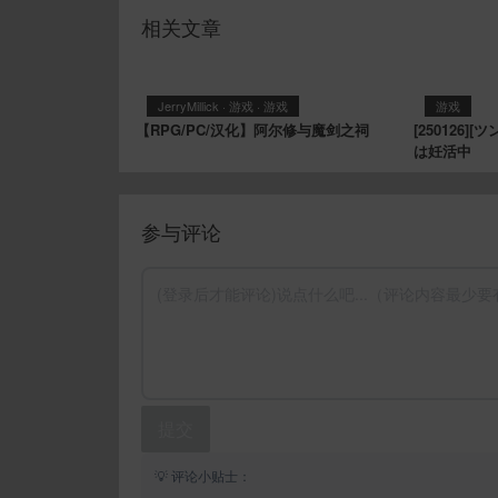
相关文章
JerryMillick
·
游戏
·
游戏
游戏
【RPG/PC/汉化】阿尔修与魔剑之祠
[250126
は妊活中
参与评论
提交
💡 评论小贴士：