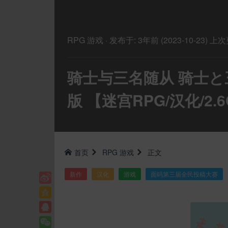
RPG
游戏
·
发布于:
3年前 (2023-10-23)
上次
骑士与三名随从 骑士と三
版 【迷宫RPG/汉化/2.
首页
RPG
游戏
正文
新作
汉化
游戏
面码第三届全民投稿大赛