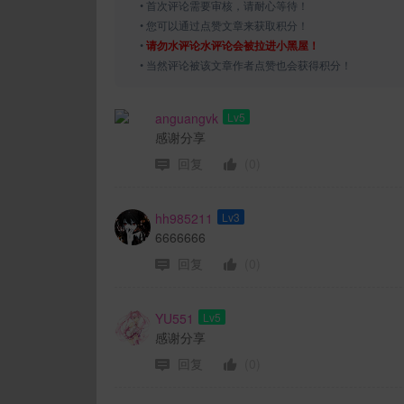
• 首次评论需要审核，请耐心等待！
• 您可以通过点赞文章来获取积分！
•
请勿水评论水评论会被拉进小黑屋！
• 当然评论被该文章作者点赞也会获得积分！
anguangvk
Lv5
感谢分享
回复
(0)
hh985211
Lv3
6666666
回复
(0)
YU551
Lv5
感谢分享
回复
(0)