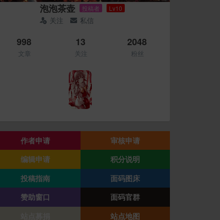
泡泡茶壶
投稿者
Lv10
关注
私信
998
13
2048
文章
关注
粉丝
作者申请
审核申请
编辑申请
积分说明
投稿指南
面码图床
赞助窗口
面码官群
站点募捐
站点地图