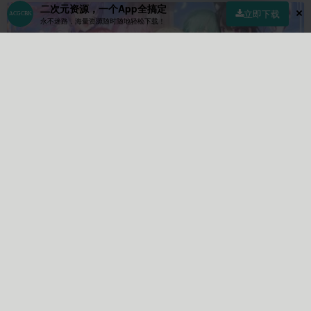
二次元资源，一个App全搞定
立即下载
永不迷路，海量资源随时随地轻松下载！
首页
社区
商店
专区
指南
我的
Ayano(随缘更新)
作者
Lv10
关注
私信
1448
23
10526
文章
关注
粉丝
作者的个人描述:
。。。