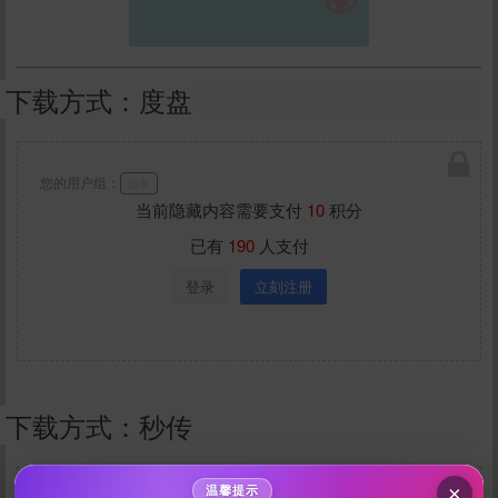
下载方式：度盘
您的用户组：
游客
当前隐藏内容需要支付
10
积分
已有
190
人支付
给Ayano(随缘更新)打赏
登录
立刻注册
10
50
100
分
分
分
200
500
自定义
分
分
下载方式：秒传
秒传文本链接
点击全选
×
温馨提示