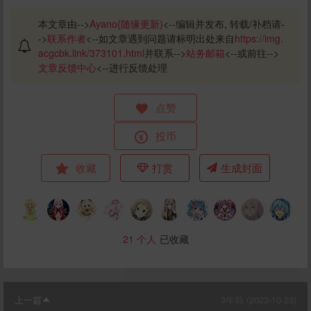
本文章由-->
Ayano(随缘更新)
<--编辑并发布, 转载/补档请-
->
联系作者
<--如文章遇到问题请标明出处来自
https://img.
acgcbk.link/373101.html
并联系-->
站务邮箱
<--或前往-->
文章反馈中心
<--进行反馈处理
点赞
投币
收藏
打赏
生成封面
21
个人
已收藏
上一篇
3年前 (2023-10-23)