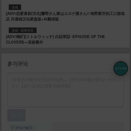
游戏
[ADV/恋爱喜剧/汉化]響野さん家はエロゲ屋さん// 响野家开的工口游戏
店 共通线汉化硬盘版+AI翻译版
游戏
·
炼铜专区
[ADV/铜矿][リトルウィッチ] 白詰草話 -EPISODE OF THE
CLOVERS-+圣诞番外
参与评论
ACGCBK
提交
💡 评论小贴士：