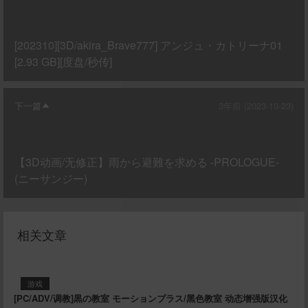
[202310][3D/akira_Brave777] アンジュ・カトリーナ01
[2.93 GB][度盘/秒传]
下一篇
3年前 (2023-10-23)
【3D动画/无修正】雨から避難を求める -PROLOGUE-
(ニーサンジー)
相关文章
游戏
[PC/ADV/调教]黒の教室 モーションプラス/黑色教室 动态增强版汉化