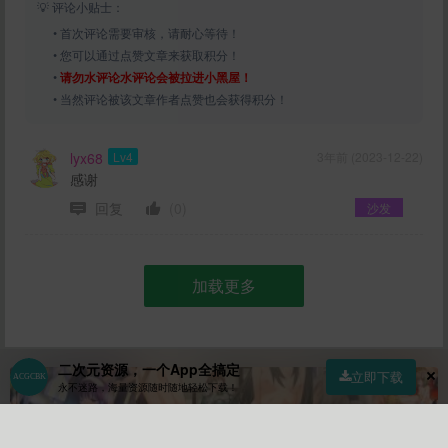
💡 评论小贴士：
• 首次评论需要审核，请耐心等待！
• 您可以通过点赞文章来获取积分！
•
请勿水评论水评论会被拉进小黑屋！
• 当然评论被该文章作者点赞也会获得积分！
lyx68
Lv4
3年前 (2023-12-22)
感谢
回复
(0)
沙发
加载更多
二次元资源，一个App全搞定
立即下载
永不迷路，海量资源随时随地轻松下载！
首页
社区
商店
专区
指南
我的