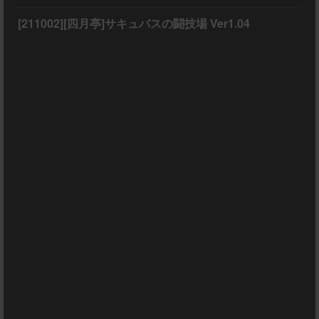
[211002][四月亭]サキュバスの闘技場 Ver1.04