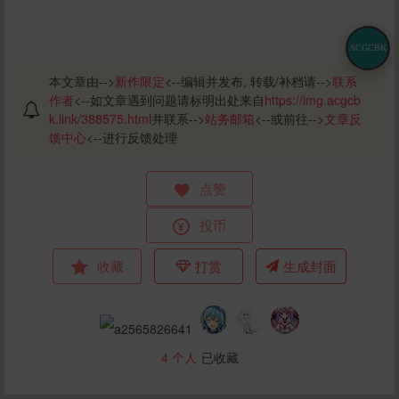
ACGCBK
本文章由-->
新作限定
<--编辑并发布, 转载/补档请-->
联系
作者
<--如文章遇到问题请标明出处来自
https://img.acgcb
k.link/388575.html
并联系-->
站务邮箱
<--或前往-->
文章反
馈中心
<--进行反馈处理
点赞
投币
收藏
打赏
生成封面
4
个人
已收藏