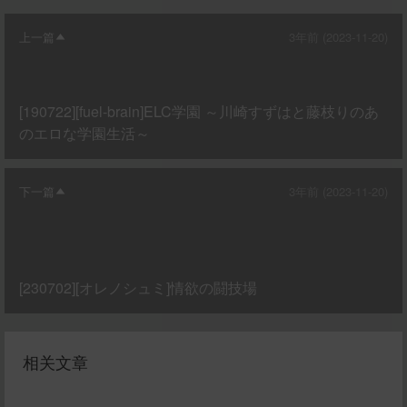
上一篇
3年前 (2023-11-20)
[190722][fuel-brain]ELC学園 ～川崎すずはと藤枝りのあ
のエロな学園生活～
下一篇
3年前 (2023-11-20)
[230702][オレノシュミ]情欲の闘技場
相关文章