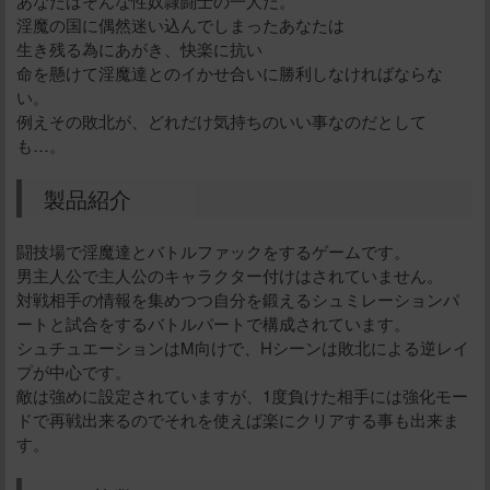
あなたはそんな性奴隷闘士の一人だ。
淫魔の国に偶然迷い込んでしまったあなたは
生き残る為にあがき、快楽に抗い
命を懸けて淫魔達とのイかせ合いに勝利しなければならな
い。
例えその敗北が、どれだけ気持ちのいい事なのだとして
も…。
製品紹介
闘技場で淫魔達とバトルファックをするゲームです。
男主人公で主人公のキャラクター付けはされていません。
対戦相手の情報を集めつつ自分を鍛えるシュミレーションパ
ートと試合をするバトルパートで構成されています。
シュチュエーションはM向けで、Hシーンは敗北による逆レイ
プが中心です。
敵は強めに設定されていますが、1度負けた相手には強化モー
ドで再戦出来るのでそれを使えば楽にクリアする事も出来ま
す。
给新作限定打赏