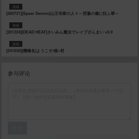
游戏
[260721][Spear Demon]山王寺家の人々～淫蕩の儀に狂ふ華～
游戏
[201224][DEAD HEAT]さいみん魔法でレイプざんまい v3.0
游戏
[241030][機種名]ようこそ!催○村
参与评论
提交