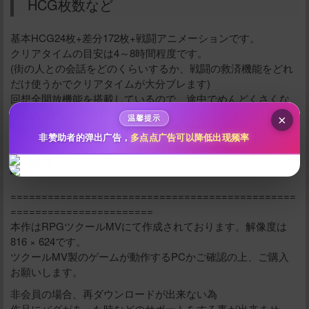
HCG枚数など
10
50
100
分
分
分
基本HCG24枚+差分172枚+戦闘アニメーションです。
クリアタイムの目安は4～8時間程度です。
200
500
自定义
(街の人との会話をどのくらいするか、戦闘の救済機能をどれ
分
分
秒传文本链接
だけ使うかでクリアタイムが大分ブレます)
回想全開放機能を搭載しているので、途中でめんどくさくな
点击全选
った人はHシーンとCGだけを自由に見る事も出来ます。
×
温馨提示
体験版では3回戦までを遊ぶ事が出来ます。
非赞助者的弹出广告，
多点点广告可以降低出现频率
備考
==============================================
=======================
本作はRPGツクールMVにて作成されております。解像度は
816 × 624です。
ツクールMV製のゲームが動作するPCかご確認の上、ご購入
お願いします。
立刻支付
非会員の場合、再ダウンロードが出来ない為
作品にバグがあった時などのサポートをする事が出来ませ