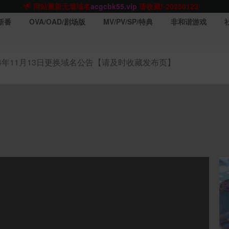
网站TG群聊
t.me/acgbuster
请收藏!
ACGCBK官方App
点击下载
永不迷路！
新番
OVA/OAD/剧场版
MV/PV/SP/特典
非和谐游戏
网站最新无墙域名
acgcbk55.vip
请收藏!-20250123
网站发布页
acgcbk11.com
请收藏!
ACGCBK官方App
点击下载
永不迷路！
24年11月13日更换域名公告【请及时收藏发布页】
网站最新无墙域名
acgcbk55.vip
请收藏!-20250123
ACGCBK官方App
点击下载
永不迷路！
网站最新无墙域名
acgcbk55.vip
请收藏!-20250123
网站永久主站域名
acgcbk.vip
请收藏!
ACGCBK官方App
点击下载
永不迷路！
网站最新无墙域名
acgcbk55.vip
请收藏!-20250123