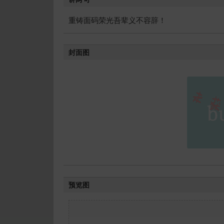
重铸面码荣光吾辈义不容辞！
封面图
预览图