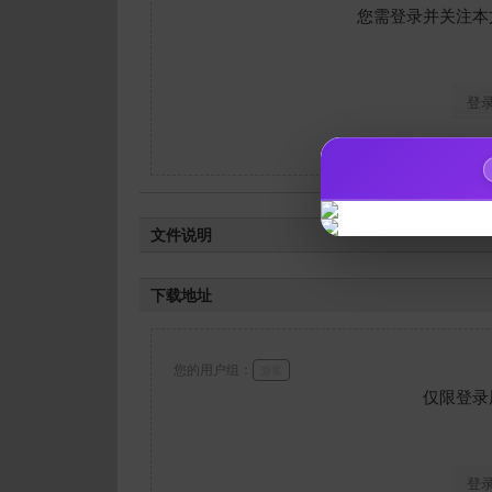
您需登录并关注本
登
文件说明
如题,动画合集内容都在里面，预览
下载地址
您的用户组：
游客
仅限登录
登