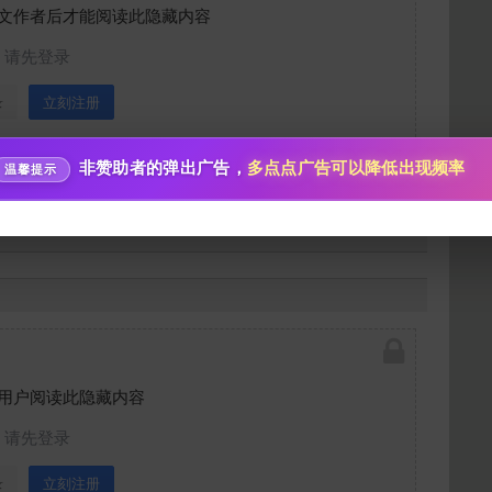
10
50
100
文作者后才能阅读此隐藏内容
分
分
分
请先登录
200
500
自定义
分
分
分享本文封面
秒传文本链接
录
立刻注册
点击全选
分享到微博
非赞助者的弹出广告，
多点点广告可以降低出现频率
温馨提示
下载封面
图和封面图不代表所有品质，图片只是随机抽取
用户阅读此隐藏内容
立刻支付
请先登录
录
立刻注册