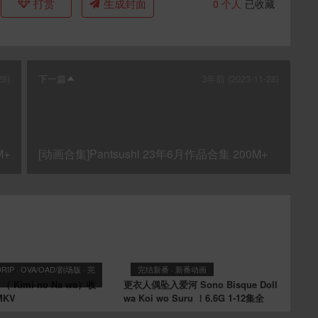
打赏
生成封面
0
个人
已收藏
28)
下一篇
3年前 (2023-11-28)
M+
[动画合集]Pantsushi 23年6月作品合集 200M+
DRIP
·
OVA/OAD/剧场版
·
完
完结新番
·
新番动画
Kimi no Na wa）收
更衣人偶坠入爱河 Sono Bisque Doll
MKV
wa Koi wo Suru ！6.6G 1-12集全