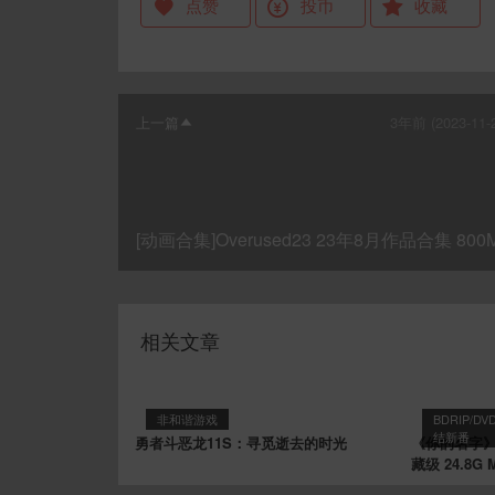
点赞
投币
收藏
上一篇
3年前 (2023-11-
[动画合集]Overused23 23年8月作品合集 800
相关文章
非和谐游戏
BDRIP/DV
结新番
勇者斗恶龙11S：寻觅逝去的时光
《你的名字》（ 
藏级 24.8G 