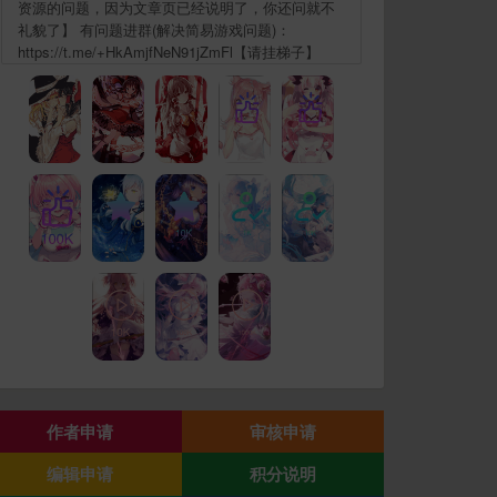
资源的问题，因为文章页已经说明了，你还问就不
礼貌了】 有问题进群(解决简易游戏问题)：
https://t.me/+HkAmjfNeN91jZmFl【请挂梯子】
作者申请
审核申请
编辑申请
积分说明