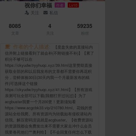
祝你们幸福
作者
Lv10
关注
私信
8085
4
59235
文章
关注
粉丝
作者的个人描述:
【度盘失效的直接站内
信并附上链接看到了就会补(不附链接不补)】【累了
积分不够可以在
https://ckyudw.tryyhuqc.xyz/39.html这里赞助直接
获取全部的和以后我发布的文章都不需要你再花积
分，尝鲜体验30日(30天内我一个月最新发布的稿
件)可选择这个链接
https://ckyudw.tryyhuqc.xyz/41.html】【所有游戏
亲测可玩全部可以下载(我都打开过玩过)】为了
acgbuster我要一个月200更！更新须知看
https://www.acgcbk33.vip/210780.html。花钱的资
源站全给我爬。所有资源均为转载如有侵权请站内
信我。解压密码没说就是acgbuster。【收费资源站
的资源我都会免费发出来不需要大家去冲什么会员
我要卷死他们艹奥利给】【不会回复任何怎么下载