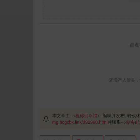
「点点
还没有人赞赏，
本文章由-->
祝你们幸福
<--编辑并发布, 转载/
mg.acgcbk.link/392960.html
并联系-->
站务邮