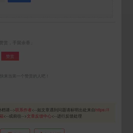
赞赏，手留余香」
赞赏
快来当第一个赞赏的人吧！
补档请-->
联系作者
<--如文章遇到问题请标明出处来自
https://i
箱
<--或前往-->
文章反馈中心
<--进行反馈处理