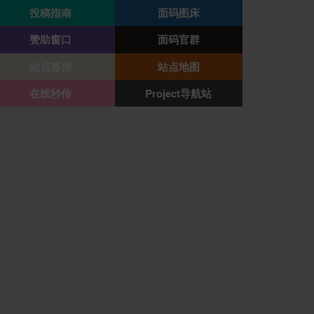
投稿指南
面码图床
赞助窗口
面码官群
站点募捐
站点地图
在线秒传
Project导航站