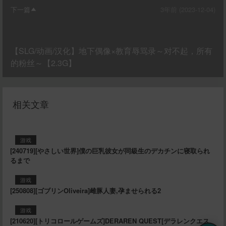
下一篇
3年前 (2023-12-04)
【SLG/动画/汉化】地下偶像×教育辱骂录～对不起，所有
的粉丝～【2.3G】
相关文章
游戏
[240719][やさしい世界]僕の巨乳彼女が同級生のデカチンに寝取られ
るまで
游戏
[250808][ゴブリンOliveira]雌豚人妻,孕ませられる2
游戏
[210620][トリコロールゲームズ]DERAREN QUEST[デラレンクエス