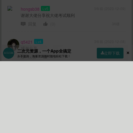
hongsb38
Lv5
3年前 (2023-12-09)
谢谢大佬分享祝大佬考试顺利
回复
(0)
36楼
q5421
Lv4
3年前 (2023-12-08)
感谢分享
二次元资源，一个App全搞定
立即下载
回复
(0)
永不迷路，海量资源随时随地轻松下载！
35楼
首页
社区
商店
专区
指南
我的
火之鸽
Lv5
3年前 (2023-12-08)
6666
回复
(0)
34楼
6254738**@qq.com
Lv5
3年前 (2023-12-06)
感谢分享
回复
(0)
33楼