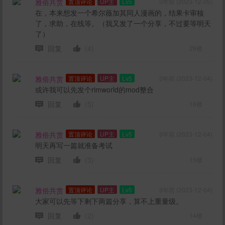
雅俗共赏
置顶评论
UP主
Lv5
3年前 (2023-12-05)
在，本来想发一个希尔薇加其同人漫画的，结果卡审核
了，求助，在线等。（我又发了一个分享，不过要等明天
了）
回复
(4)
29楼
雅俗共赏
置顶评论
UP主
Lv5
3年前 (2023-12-04)
或许我可以先发个rimworld的mod整合
回复
(5)
16楼
雅俗共赏
置顶评论
UP主
Lv5
3年前 (2023-12-04)
明天再写一篇就准备考试
回复
(3)
15楼
雅俗共赏
置顶评论
UP主
Lv5
3年前 (2023-12-04)
大家可以先等下剩下两篇分享，算不上重量级。
回复
(2)
14楼