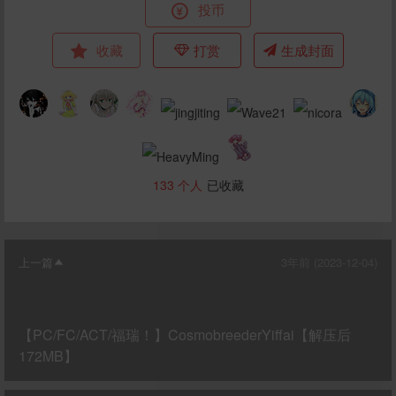
投币
收藏
打赏
生成封面
133
个人
已收藏
上一篇
3年前 (2023-12-04)
【PC/FC/ACT/福瑞！】CosmobreederYiffai【解压后
172MB】