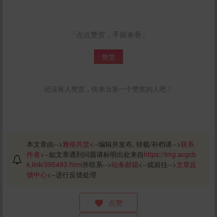
「点点赞赏，手留余香」
赞赏
还没有人赞赏，快来当第一个赞赏的人吧！
本文章由-->
雅俗共赏
<--编辑并发布, 转载/补档请-->
联系
作者
<--如文章遇到问题请标明出处来自
https://img.acgcb
k.link/395483.html
并联系-->
站务邮箱
<--或前往-->
文章反
馈中心
<--进行反馈处理
点赞