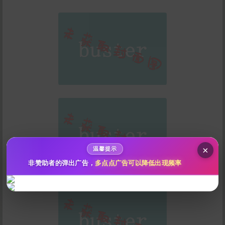
给雅俗共赏打赏
10
50
100
分
分
分
200
500
自定义
分
分
秒传文本链接
点击全选
×
温馨提示
非赞助者的弹出广告，
多点点广告可以降低出现频率