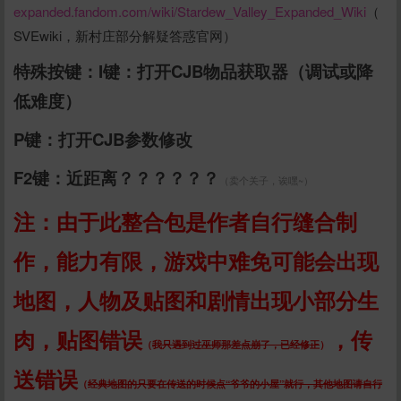
expanded.fandom.com/wiki/Stardew_Valley_Expanded_Wiki
（
SVEwiki，新村庄部分解疑答惑官网）
特殊按键：I键：打开CJB物品获取器（调试或降
低难度）
P键：打开CJB参数修改
F2键：近距离？？？？？？
（卖个关子，诶嘿~）
注：由于此整合包是作者自行缝合制
作，能力有限，游戏中难免可能会出现
地图，人物及贴图和剧情出现小部分生
肉，贴图错误
，传
（
我只遇到过巫师那差点崩了，已经修正
）
送错误
（
经典地图的只要在传送的时候点“爷爷的小屋”就行，其他地图请自行