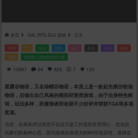
首页
GAL
RPG
SLG
游戏
正文
NTR
PC
SLG
剧情
动态
步兵
汉化
游戏
纯爱
面码第三届全民投稿大赛
13887
54
825
7
133
星露谷物语，又名绿帽谷物语，本质上是一款起先模仿牧场
物语，后做出自己风格的模拟经营类游戏，由于自身特色鲜
明，玩法多样，
肝度报表
而收获不少好评并荣获TGA等多项
奖项。
当然，自身风评过高也不仅仅只是工作室的良苦用心，也包括
玩家们的各种心思。因为游戏自身强大的MOD包容性，使得在