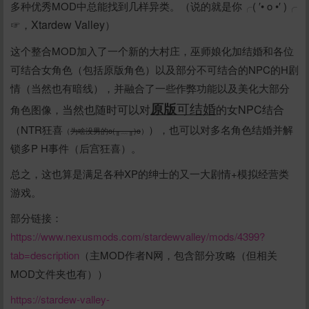
多种优秀MOD中总能找到几样异类。（说的就是你╭( ′• o •′ )╭
Xtardew Valley
☞，
）
这个整合MOD加入了一个新的大村庄，巫师娘化加结婚和各位
可结合女角色（包括原版角色）以及部分不可结合的NPC的H剧
情（当然也有暗线），并融合了一些作弊功能以及美化大部分
原版
可结婚
当然也随时可以对
的女NPC结合
角色图像，
（NTR狂喜
），也可以对多名角色结婚并解
（
为啥没男的o(╥﹏╥)o
）
锁多P H事件（后宫狂喜）。
总之，这也算是满足各种XP的绅士的又一大剧情+模拟经营类
游戏。
部分链接：
https://www.nexusmods.com/stardewvalley/mods/4399?
tab=description
（主MOD作者N网，包含部分攻略（但相关
MOD文件夹也有））
https://stardew-valley-