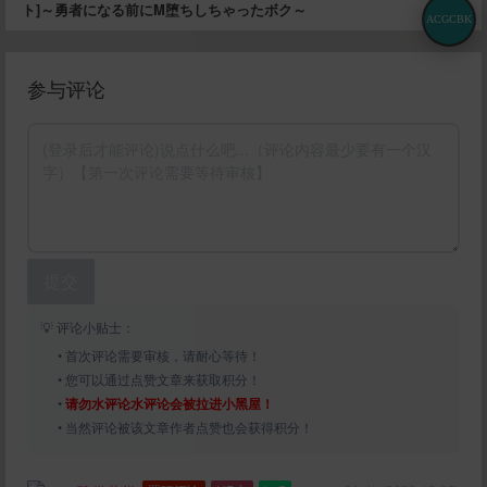
ト]～勇者になる前にM堕ちしちゃったボク～
ACGCBK
参与评论
提交
💡 评论小贴士：
• 首次评论需要审核，请耐心等待！
• 您可以通过点赞文章来获取积分！
•
请勿水评论水评论会被拉进小黑屋！
• 当然评论被该文章作者点赞也会获得积分！