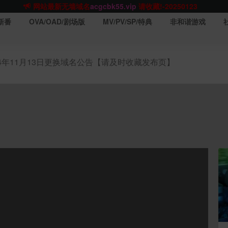
网站TG群聊
t.me/acgbuster
请收藏!
ACGCBK官方App
点击下载
永不迷路！
新番
OVA/OAD/剧场版
MV/PV/SP/特典
非和谐游戏
网站最新无墙域名
acgcbk55.vip
请收藏!-20250123
网站发布页
acgcbk11.com
请收藏!
ACGCBK官方App
点击下载
永不迷路！
24年11月13日更换域名公告【请及时收藏发布页】
网站最新无墙域名
acgcbk55.vip
请收藏!-20250123
ACGCBK官方App
点击下载
永不迷路！
网站最新无墙域名
acgcbk55.vip
请收藏!-20250123
网站永久主站域名
acgcbk.vip
请收藏!
ACGCBK官方App
点击下载
永不迷路！
网站最新无墙域名
acgcbk55.vip
请收藏!-20250123