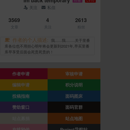
im back temporary
作者
Lv10
关注
私信
3569
4
2613
文章
关注
粉丝
作者的个人描述:
我......我........关于里番
库各位也不用担心明年将会更新到2021年,早买里番
库早享受后面会死贵死贵的！
作者申请
审核申请
编辑申请
积分说明
投稿指南
面码图床
赞助窗口
面码官群
站点募捐
站点地图
在线秒传
Project导航站