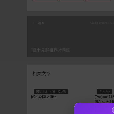
上一篇
5年前 (2021-05-
[轻小说]异世界拷问姬
相关文章
完结小说
·
小说
·
轻小说
Cosplay
[轻小说]翼之归处
[Project45
脚さんで454
し膣コキ発
拘束中出し！