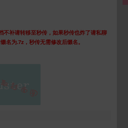
档不补请转移至秒传，如果秒传也炸了请私聊
缀名为.7z，秒传无需修改后缀名。