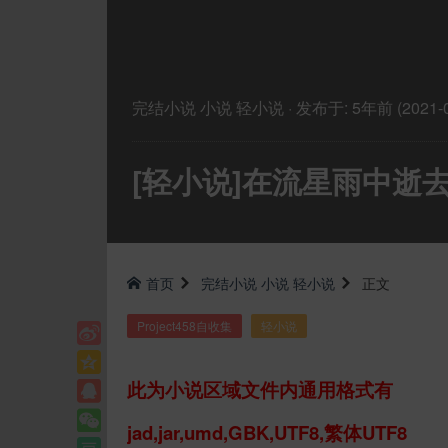
完结小说
小说
轻小说
·
发布于:
5年前 (2021-0
[轻小说]在流星雨中逝
首页
完结小说
小说
轻小说
正文
Project458自收集
轻小说
此为小说区域文件内通用格式有
jad,jar,umd,GBK,UTF8,繁体UTF8