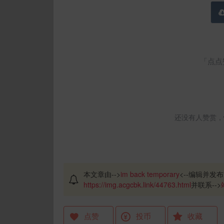
「点点
还没有人赞赏，
本文章由-->
im back temporary
<--编辑并发布
https://img.acgcbk.link/44763.html
并联系-->
点赞
投币
收藏