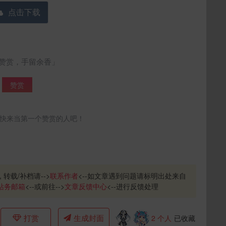
点击下载
赞赏，手留余香」
赞赏
快来当第一个赞赏的人吧！
, 转载/补档请-->
联系作者
<--如文章遇到问题请标明出处来自
站务邮箱
<--或前往-->
文章反馈中心
<--进行反馈处理
打赏
生成封面
2
个人
已收藏