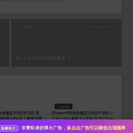
26)
下一篇
5年前 (2021-05-28)
[轻小说]智慧村的座敷童子
给im back temporary打赏
10
50
100
分
分
分
200
500
自定义
分
分
分享本文封面
秒传文本链接
Cosplay
8自收集](COS)CP-255 美
[Project458自收集](COS)CP-208 レ
点击全选
545姉ぇPart2！拘束目隠
イヤーさん参戦？！FG○でアビィち
分享到微博
射してきちゃいました！
ゃんを可愛く魅せちゃうぞ♪-えちえ
非赞助者的弹出广告，
多点点广告可以降低出现频率
温馨提示
 第四六三弹
ち編- 第四一六弹