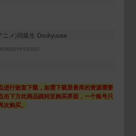
アニメ)同級生 Doukyuuse
间2021年5月22日
点进行嵌套下载，如需下载里番库的资源需要
点击下方此商品跳转至购买界面，一个账号只
再次购买。