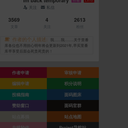
im back temporary
作者
Lv10
关注
私信
3569
4
2613
文章
关注
粉丝
作者的个人描述:
我......我........关于里番
库各位也不用担心明年将会更新到2021年,早买里番
库早享受后面会死贵死贵的！
作者申请
审核申请
编辑申请
积分说明
投稿指南
面码图床
赞助窗口
面码官群
站点募捐
站点地图
在线秒传
Project导航站