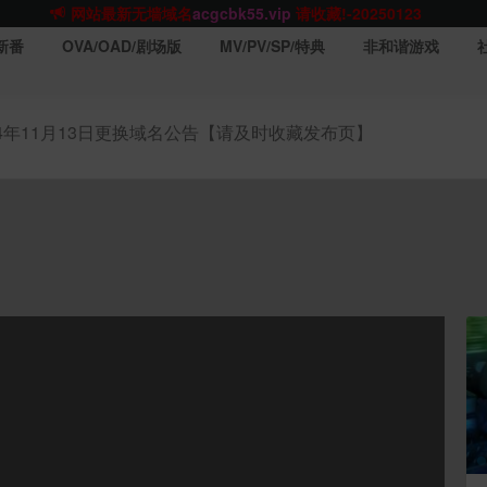
网站TG群聊
t.me/acgbuster
请收藏!
ACGCBK官方App
点击下载
永不迷路！
新番
OVA/OAD/剧场版
MV/PV/SP/特典
非和谐游戏
网站最新无墙域名
acgcbk55.vip
请收藏!-20250123
网站发布页
acgcbk11.com
请收藏!
ACGCBK官方App
点击下载
永不迷路！
24年11月13日更换域名公告【请及时收藏发布页】
网站最新无墙域名
acgcbk55.vip
请收藏!-20250123
ACGCBK官方App
点击下载
永不迷路！
网站最新无墙域名
acgcbk55.vip
请收藏!-20250123
网站永久主站域名
acgcbk.vip
请收藏!
ACGCBK官方App
点击下载
永不迷路！
网站最新无墙域名
acgcbk55.vip
请收藏!-20250123