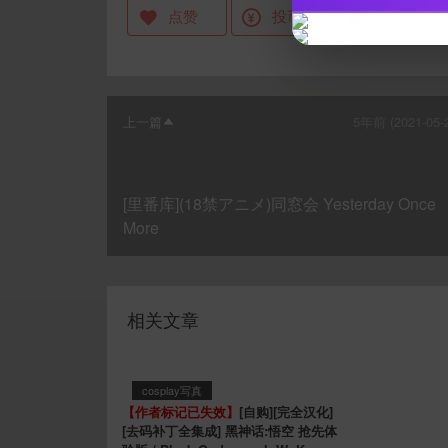
点赞
投币
收藏
上一篇
5年前 (2021-05-
[里番库](18禁アニメ)同窓会 Yesterday Once
More
相关文章
cosplay写真
【作者标记已失效】
[自购][完全汉化]
[去码补丁全集成] 黑神话:悟空 抢先体