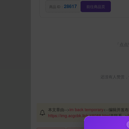
28617
前往商品页
商品 ID：
「点点
还没有人赞赏，
本文章由-->
im back temporary
<--编辑并发布
https://img.acgcbk.link/48088.html
并联系-->