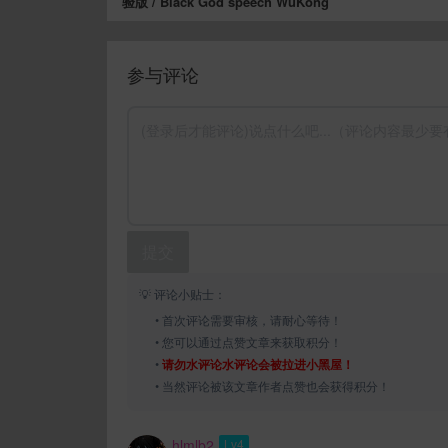
验版 / Black God speech WuKong
参与评论
提交
💡 评论小贴士：
• 首次评论需要审核，请耐心等待！
• 您可以通过点赞文章来获取积分！
•
请勿水评论水评论会被拉进小黑屋！
• 当然评论被该文章作者点赞也会获得积分！
hlmlb2
Lv4