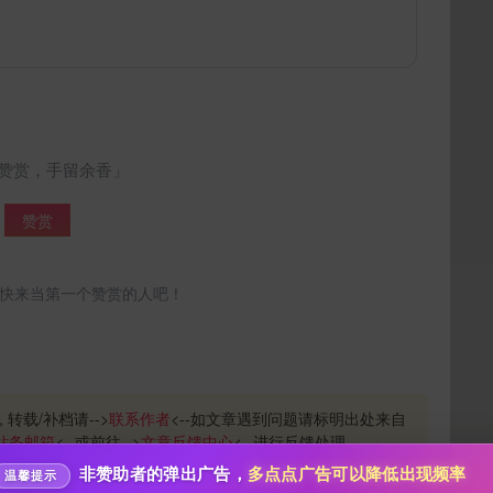
赞赏，手留余香」
赞赏
给im back temporary打赏
快来当第一个赞赏的人吧！
10
50
100
分
分
分
200
500
自定义
分
分
分享本文封面
秒传文本链接
, 转载/补档请-->
联系作者
<--如文章遇到问题请标明出处来自
点击全选
站务邮箱
<--或前往-->
文章反馈中心
<--进行反馈处理
分享到微博
非赞助者的弹出广告，
多点点广告可以降低出现频率
温馨提示