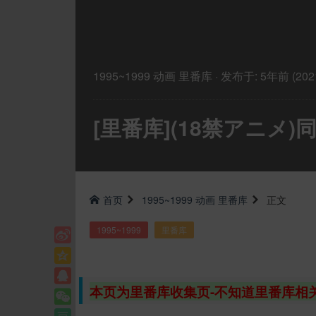
1995~1999
动画
里番库
·
发布于:
5年前 (2021
[里番库](18禁アニメ)同級
首页
1995~1999
动画
里番库
正文
1995~1999
里番库
本页为里番库收集页-不知道里番库相