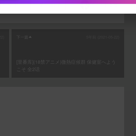
打赏
生成封面
1
个人
已收藏
下载封面
22)
下一篇
5年前 (2021-05-22)
立刻支付
[里番库](18禁アニメ)微熱症候群 保健室へよう
こそ 全2话