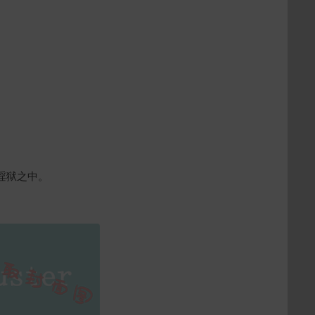
淫狱之中。