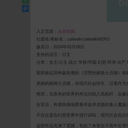
入正页面：
点击转跳
社团名/商标名：catwalk/catwalkNERO
贩卖日：2024年03月29日
支持的语言：日文
分类：女王/公主 战士 学校/学园 幻想 怀孕 出产 S
那部掀起异种姦热潮的《淫堕的姬骑士贞德》续
美丽的姬骑士贞德，在现代社会转生，过着作为
然而，当原本的世界利布法尔陷入危机时，会被
在背后，有着執拗地爱慕并追求贞德的食人魔族
不仅仅是在幻想世界中进行训练，现代社会也出
这部作品充满了震撼，包括了杀害女子高中生等