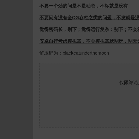
不要一个劲的问是不是动态，不标就是没有
不要问有没有全CG存档之类的问题，不发就是
觉得密码长，别下；觉得运行复杂：别下；不会
安卓自行考虑模拟器，不会模拟器就别玩，别天天
解压码为：blackcatunderthemoon
仅限评论