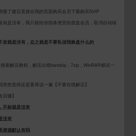
慢了建议直接在我的页面购买会员下载购买SVIP
发就是没有，我只能给你指条便宜的度盘会员，取消自动续
不发就是没有，总之就是不要私信我换盘什么的
索解压教程，解压出错bandzip，7zip，WinRAR都试一
我突然觉得还是要再说一遍【不要在线解压】
改后缀】
，不标就是没有
是没有
系资源默认有码