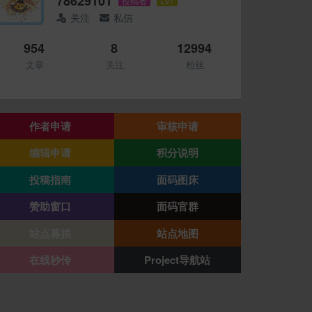
78629101
投稿者
Lv7
关注
私信
954
8
12994
文章
关注
粉丝
作者申请
审核申请
编辑申请
积分说明
投稿指南
面码图床
赞助窗口
面码官群
站点募捐
站点地图
在线秒传
Project导航站