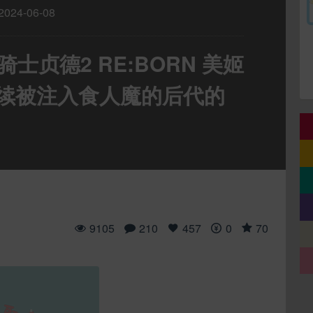
2024-06-08
士贞德2 RE:BORN 美姬
持续被注入食人魔的后代的
9105
210
457
0
70