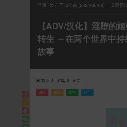
游戏
·
发布于:
2年前 (2024-06-08)
上次更新:
【ADV/汉化】淫堕的姬骑
转生 ～在两个世界中
故事
首页
游戏
正文
ADV
催眠
后宫
触手