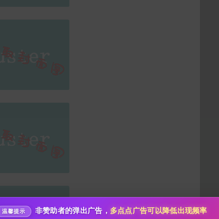
给78629101打赏
10
50
100
分
分
分
200
500
自定义
分
分
分享本文封面
秒传文本链接
点击全选
分享到微博
非赞助者的弹出广告，
多点点广告可以降低出现频率
温馨提示