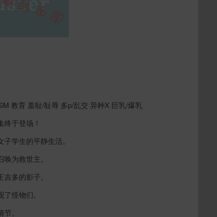
M 教育 羞耻/耻辱 多p/乱交 异种X 巨乳/爆乳
集终于登场！
女子学生的平静生活。
召唤为救世主。
王吉多的影子。
现了怪物们。
情节。