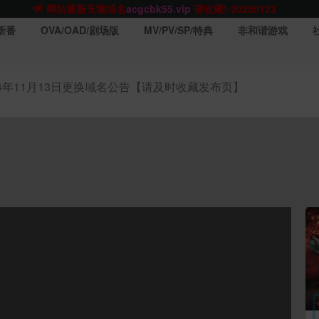
网站TG群聊
t.me/acgbuster
请收藏!
ACGCBK官方App
点击下载
永不迷路！
新番
OVA/OAD/剧场版
MV/PV/SP/特典
非和谐游戏
网站最新无墙域名
acgcbk55.vip
请收藏!-20250123
网站发布页
acgcbk11.com
请收藏!
ACGCBK官方App
点击下载
永不迷路！
24年11月13日更换域名公告【请及时收藏发布页】
网站最新无墙域名
acgcbk55.vip
请收藏!-20250123
ACGCBK官方App
点击下载
永不迷路！
网站最新无墙域名
acgcbk55.vip
请收藏!-20250123
网站永久主站域名
acgcbk.vip
请收藏!
ACGCBK官方App
点击下载
永不迷路！
网站最新无墙域名
acgcbk55.vip
请收藏!-20250123