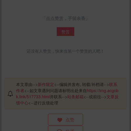
「点点赞赏，手留余香」
赞赏
还没有人赞赏，快来当第一个赞赏的人吧！
本文章由-->
新作限定
<--编辑并发布, 转载/补档请-->
联系
作者
<--如文章遇到问题请标明出处来自
https://img.acgcb
k.link/517733.html
并联系-->
站务邮箱
<--或前往-->
文章反
馈中心
<--进行反馈处理
点赞