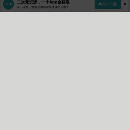
二次元资源，一个App全搞定
立即下载
永不迷路，海量资源随时随地轻松下载！
首页
社区
商店
专区
指南
我的
提交
💡 评论小贴士：
• 首次评论需要审核，请耐心等待！
• 您可以通过点赞文章来获取积分！
•
请勿水评论水评论会被拉进小黑屋！
• 当然评论被该文章作者点赞也会获得积分！