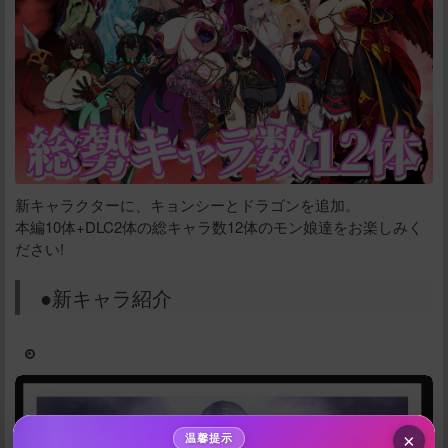
新キャラクターに、キョンシーとドラゴンを追加。
本編10体+DLC2体の総キャラ数12体のモン娘達をお楽しみく
ださい!
给新作限定打赏
●新キャラ紹介
10
50
100
分
分
分
200
500
自定义
分
分
秒传文本链接
点击全选
×
温馨提示