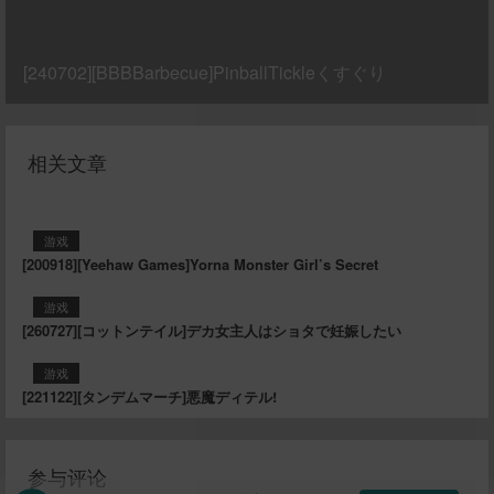
[240702][BBBBarbecue]PinballTickleくすぐり
相关文章
游戏
[200918][Yeehaw Games]Yorna Monster Girl’s Secret
游戏
[260727][コットンテイル]デカ女主人はショタで妊娠したい
游戏
[221122][タンデムマーチ]悪魔ディテル!
参与评论