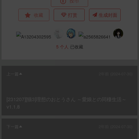
投币
收藏
打赏
生成封面
5
个人
已收藏
上一篇
2年前 (2024-07-30)
[231207][猫3]理想のおとうさん ～愛娘との同棲生活～
v1.1.8
下一篇
2年前 (2024-07-30)