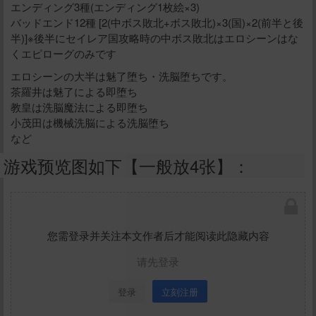
エンディング3種(エンディング1枚絵×3)
バッドエンド12種 [2(中ボス敗北+ボス敗北)×3(国)×2(前半と後
半)]※後半にセイレア国攻略時の中ボス敗北はエロシーンはな
くエピローグのみです
エロシーンの大半は魅了堕ち・洗脳堕ちです。
茶羅井は魅了による即堕ち
教皇は洗脳魔法による即堕ち
小茂田は機械洗脳による洗脳堕ち
など
游戏预览图如下【一般放4张】：
您需登录并关注本文作者后才能阅读此隐藏内容
请先登录
登录
立刻注册