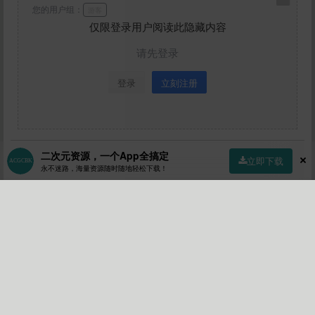
您的用户组：
游客
仅限登录用户阅读此隐藏内容
请先登录
登录
立刻注册
二次元资源，一个App全搞定
立即下载
永不迷路，海量资源随时随地轻松下载！
「点点赞赏，手留余香」
首页
社区
商店
专区
指南
我的
赞赏
还没有人赞赏，快来当第一个赞赏的人吧！