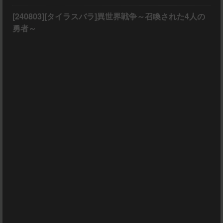
[240803][タイラスバラ]異世界戦争～召喚された4人の
勇者～