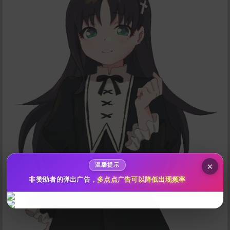
给新作限定打赏
10
50
100
分
分
分
200
500
自定义
分
分
秒传文本链接
点击全选
×
温馨提示
非赞助者的弹出广告，
多点点广告可以降低出现频率