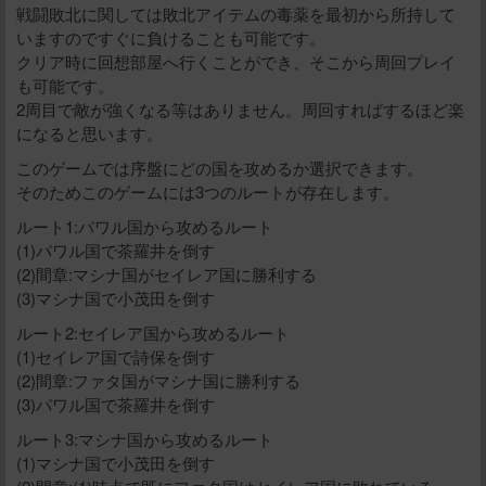
戦闘敗北に関しては敗北アイテムの毒薬を最初から所持して
いますのですぐに負けることも可能です。
クリア時に回想部屋へ行くことができ、そこから周回プレイ
も可能です。
2周目で敵が強くなる等はありません。周回すればするほど楽
になると思います。
このゲームでは序盤にどの国を攻めるか選択できます。
そのためこのゲームには3つのルートが存在します。
ルート1:パワル国から攻めるルート
(1)パワル国で茶羅井を倒す
(2)間章:マシナ国がセイレア国に勝利する
(3)マシナ国で小茂田を倒す
ルート2:セイレア国から攻めるルート
(1)セイレア国で詩保を倒す
(2)間章:ファタ国がマシナ国に勝利する
(3)パワル国で茶羅井を倒す
ルート3:マシナ国から攻めるルート
(1)マシナ国で小茂田を倒す