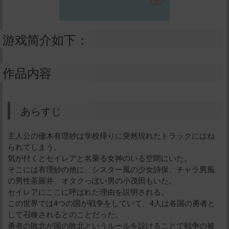
游戏简介如下：
作品内容
あらすじ
主人公の優木有理紗は学校帰りに突然現れたトラックにはね
られてしまう。
気が付くとセイレアと名乗る女神のいる空間にいた。
そこには有理紗の他に、シスター風の少女詩保、チャラ男風
の男性茶羅井、オタクっぽい男の小茂田もいた。
セイレアにここに呼ばれた理由を説明される。
この世界では4つの国が戦争をしていて、4人は各国の勇者と
して召喚されるとのことだった。
勇者の敗北が国の敗北というルールを設けることで戦争の被