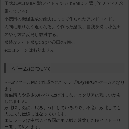
正式名称はMID-I型(メイドイチガタ)(MIDIと繋げてミディと名
乗っている)。
小茂田の機械生成の能力によって作られたアンドロイド。
人間に限りなく近くなるよう作った結果、自我を持ち小茂田
のやり方に反発し敵対する。
服装がメイド服なのは小茂田の趣味。
※エロシーンはありません
ゲームについて
RPGツクールMZで作成されたシンプルなRPGのゲームとなり
ます。
装備購入や多少のレベル上げはしないとクリアは難しいかも
しれません。
敗北時は拠点に戻るようにしているので、不意に敗北しても
大丈夫な仕様にはなっています。
エロシーンは中ボスと各国のボス戦に敗北した時とストーリ
ー進行で流れます。