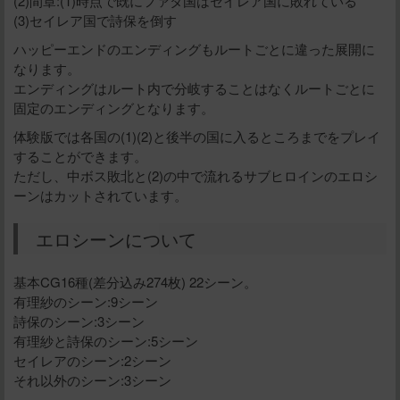
(2)間章:(1)時点で既にファタ国はセイレア国に敗れている
(3)セイレア国で詩保を倒す
ハッピーエンドのエンディングもルートごとに違った展開に
なります。
エンディングはルート内で分岐することはなくルートごとに
固定のエンディングとなります。
体験版では各国の(1)(2)と後半の国に入るところまでをプレイ
することができます。
ただし、中ボス敗北と(2)の中で流れるサブヒロインのエロシ
ーンはカットされています。
エロシーンについて
基本CG16種(差分込み274枚) 22シーン。
有理紗のシーン:9シーン
詩保のシーン:3シーン
有理紗と詩保のシーン:5シーン
セイレアのシーン:2シーン
それ以外のシーン:3シーン