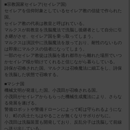
■宗教国家セイレア(セイレア国)
セイレアを信仰対象としているセイレア教の信徒で作られた
国。
セイレア教の代表は教皇と呼ばれている。
マルクスが前教皇を洗脳魔法で洗脳し後継者として自分に引
き継がさせ、セイレア国を乗っ取ってしまう。
マルクスは演説中に洗脳魔法を放っており、耐性のないもの
は即座にマルクスの信者になってしまう。
一部のセイレア教徒は洗脳を逃れ都市から離れた場所でいつ
かセイレア様が助けてくれると信じながら暮らしている。
詩保が召喚された国。マルクスは召喚魔法に細工をし、詩保
を洗脳した状態で召喚する。
■マシナ国
機械文明が発達した国。小茂田が召喚される国。
小茂田がセイレアからもらった機械生成魔法により、さらな
る発展を遂げる。
警備ロボットや警備ドローンによって町は守られるようにな
り、町の兵士たちはやることが無くなりサボりがちに。
小茂田は洗脳装置も開発しており、反乱分子は洗脳して前線
へ送り出している。