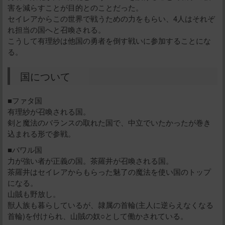
害を減らすことが目的とのことだった。
セイレアからこの世界で戦うための力をもらい、4人はそれぞ
れ担当の国へと召喚される。
こうして有理紗は他国の勇者を倒す戦いに参加することにな
る。
国について
■ファタ国
有理紗が召喚される国。
剣と魔法のバランスの取れた国で、中立でいたかったが巻き
込まれる形で参戦。
■パワル国
力が強い者が正義の国。茶羅井が召喚される国。
茶羅井はセイレアからもらった魅了の魔法を使い国のトップ
になる。
山賊も野放し。
獣人族も暮らしているが、隷属の首輪(主人に逆らえなくなる
首輪)を付けられ、山賊の奴○として働かされている。