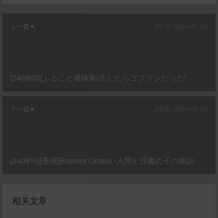
上一篇
2年前 (2024-08-16)
[240803][ふること風味]転生したらゴブリンだった!
下一篇
2年前 (2024-08-16)
[240810][蒼桜]Bravery Ordeal -人間と淫魔の子の物語-
相关文章