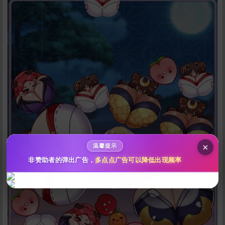
给新作限定打赏
10
50
100
分
分
分
200
500
自定义
分
分
秒传文本链接
点击全选
×
温馨提示
非赞助者的弹出广告，
多点点广告可以降低出现频率