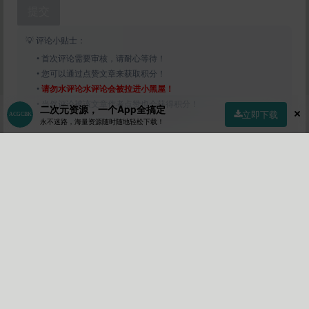
提交
💡 评论小贴士：
• 首次评论需要审核，请耐心等待！
• 您可以通过点赞文章来获取积分！
•
请勿水评论水评论会被拉进小黑屋！
• 当然评论被该文章作者点赞也会获得积分！
二次元资源，一个App全搞定
立即下载
永不迷路，海量资源随时随地轻松下载！
首页
社区
商店
专区
指南
我的
新作限定
作者
Lv10
关注
私信
21158
4
56665