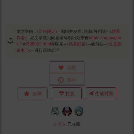
本文章由-->
新作限定
<--编辑并发布, 转载/补档请-->
联系
作者
<--如文章遇到问题请标明出处来自
https://img.acgcb
k.link/525023.html
并联系-->
站务邮箱
<--或前往-->
文章反
馈中心
<--进行反馈处理
点赞
投币
收藏
打赏
生成封面
3
个人
已收藏