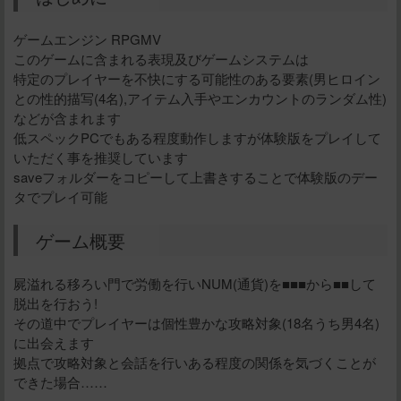
ゲームエンジン RPGMV
このゲームに含まれる表現及びゲームシステムは
特定のプレイヤーを不快にする可能性のある要素(男ヒロイン
との性的描写(4名),アイテム入手やエンカウントのランダム性)
などが含まれます
低スペックPCでもある程度動作しますが体験版をプレイして
いただく事を推奨しています
saveフォルダーをコピーして上書きすることで体験版のデー
タでプレイ可能
ゲーム概要
屍溢れる移ろい門で労働を行いNUM(通貨)を■■■から■■して
脱出を行おう!
その道中でプレイヤーは個性豊かな攻略対象(18名うち男4名)
に出会えます
拠点で攻略対象と会話を行いある程度の関係を気づくことが
できた場合……