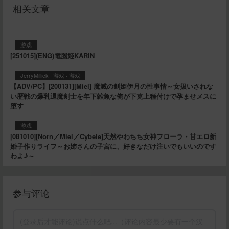
相关文章
游戏
[251015](ENG)電脳姫KARIN
JerryMillick
·
游戏
·
游戏
【ADV/PC】[200131][Miel] 魔滅の剣姫伊月の性事情～女扱いされな
い歴戦の爆乳退魔剣士を年下雑魚な俺が下克上種付けで孕ませメスに
堕す
游戏
[081010][Norn／Miel／Cybele]天然やわちち女神フローラ・甘エロ新
婚子作りライフ～お姉さんの子宮に、好きなだけ注いでもいいのです
わよ♪～
参与评论