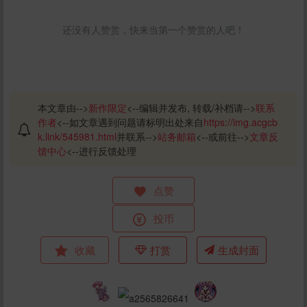
还没有人赞赏，快来当第一个赞赏的人吧！
本文章由-->
新作限定
<--编辑并发布, 转载/补档请-->
联系
作者
<--如文章遇到问题请标明出处来自
https://img.acgcb
k.link/545981.html
并联系-->
站务邮箱
<--或前往-->
文章反
馈中心
<--进行反馈处理
点赞
投币
收藏
打赏
生成封面