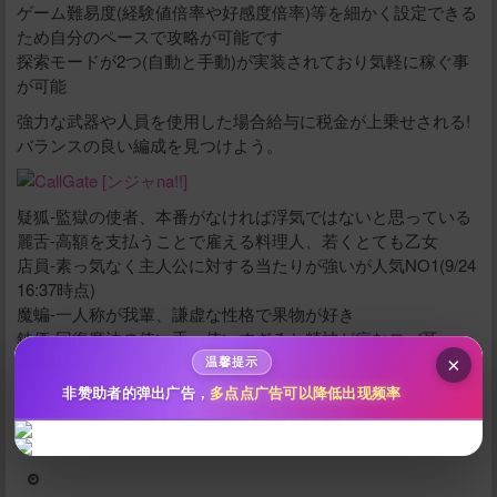
ゲーム難易度(経験値倍率や好感度倍率)等を細かく設定できる
ため自分のペースで攻略が可能です
探索モードが2つ(自動と手動)が実装されており気軽に稼ぐ事
が可能
強力な武器や人員を使用した場合給与に税金が上乗せされる!
バランスの良い編成を見つけよう。
给新作限定打赏
疑狐-監獄の使者、本番がなければ浮気ではないと思っている
10
50
100
分
分
分
麗舌-高額を支払うことで雇える料理人、若くとても乙女
店員-素っ気なく主人公に対する当たりが強いが人気NO1(9/24
200
500
自定义
分
分
16:37時点)
秒传文本链接
魔蝙-一人称が我輩、謙虚な性格で果物が好き
点击全选
鈍価-回復魔法の使い手、使いすぎると精神が病むロバ耳
室長-移ろい門の管理者、胡散臭いが主人公に優しい
×
温馨提示
非赞助者的弹出广告，
多点点广告可以降低出现频率
アップデートニュース(v1.0.6)