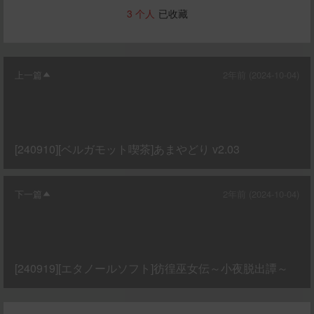
3
个人
已收藏
上一篇
2年前 (2024-10-04)
[240910][ベルガモット喫茶]あまやどり v2.03
下一篇
2年前 (2024-10-04)
[240919][エタノールソフト]彷徨巫女伝～小夜脱出譚～