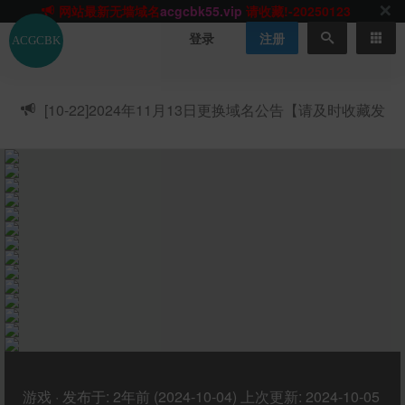
网站TG群聊
t.me/acgbuster
请收藏!
ACGCBK官方App
点击下载
永不迷路！
登录
注册
网站最新无墙域名
acgcbk55.vip
请收藏!-20250123
网站发布页
acgcbk11.com
请收藏!
ACGCBK官方App
点击下载
永不迷路！
[10-22]
2024年11月13日更换域名公告【请及时收藏发
网站最新无墙域名
acgcbk55.vip
请收藏!-20250123
布页】
ACGCBK官方App
点击下载
永不迷路！
网站最新无墙域名
acgcbk55.vip
请收藏!-20250123
网站永久主站域名
acgcbk.vip
请收藏!
ACGCBK官方App
点击下载
永不迷路！
网站最新无墙域名
acgcbk55.vip
请收藏!-20250123
游戏
·
发布于:
2年前 (2024-10-04)
上次更新:
2024-10-05