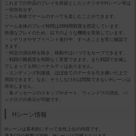
これまでの作品のプレイを前提としたシナリオやHシーン等は
一切存在せず、
こちら単体でゲームのすべてを楽しむことができます。
ゲーム全体のプレイ時間は25時間程度を想定しています。
快適なプレイのため、以下のような機能を実装しています。
・シナリオやサブイベント進行中、すべきことを常に確認で
きます。
・特定の演出時を除き、移動中はいつでもセーブできます。
・戦闘の難易度を制限なく変更できます。また戦闘で全滅し
てしまっても特にペナルティはありません。
・エンディング到達後、ほぼ全てのデータを引き継いだ上で
周回できます。なお、そうしなければ閲覧できないHシーンは
存在しません。
・各メッセージのスキップやオート、ウィンドウの消去、バ
ックログの表示が可能です。
Hシーン情報
给新作限定打赏
Hシーンは基本的にすべて女性上位の内容です。
基本CGの枚数は35枚、Hシーンは70種となります。