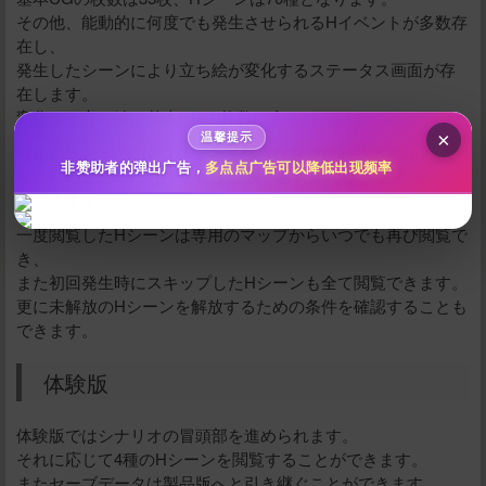
10
50
100
分
分
分
その他、能動的に何度でも発生させられるHイベントが多数存
在し、
200
500
自定义
分
分
発生したシーンにより立ち絵が変化するステータス画面が存
秒传文本链接
在します。
点击全选
変化する立ち絵は基本CGの枚数に含まれていません。
×
温馨提示
特定のHシーンには特殊な表現を含むものがありますが、
非赞助者的弹出广告，
多点点广告可以降低出现频率
それらの発生時には注意書きが表示され、スキップすること
ができます。
一度閲覧したHシーンは専用のマップからいつでも再び閲覧で
き、
また初回発生時にスキップしたHシーンも全て閲覧できます。
更に未解放のHシーンを解放するための条件を確認することも
できます。
立刻支付
体験版
体験版ではシナリオの冒頭部を進められます。
それに応じて4種のHシーンを閲覧することができます。
またセーブデータは製品版へと引き継ぐことができます。