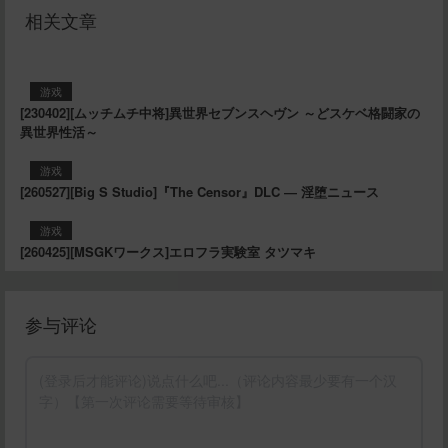
相关文章
游戏
[230402][ムッチムチ中将]異世界セブンスヘヴン ～どスケベ格闘家の
異世界性活～
游戏
[260527][Big S Studio]『The Censor』DLC ― 淫堕ニュース
游戏
[260425][MSGKワークス]エロフラ実験室 タツマキ
参与评论