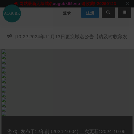
网站TG群聊
t.me/acgbuster
请收藏!
ACGCBK官方App
点击下载
永不迷路！
登录
注册
网站最新无墙域名
acgcbk55.vip
请收藏!-20250123
网站发布页
acgcbk11.com
请收藏!
ACGCBK官方App
点击下载
永不迷路！
[10-22]
2024年11月13日更换域名公告【请及时收藏发
网站最新无墙域名
acgcbk55.vip
请收藏!-20250123
布页】
ACGCBK官方App
点击下载
永不迷路！
网站最新无墙域名
acgcbk55.vip
请收藏!-20250123
网站永久主站域名
acgcbk.vip
请收藏!
ACGCBK官方App
点击下载
永不迷路！
网站最新无墙域名
acgcbk55.vip
请收藏!-20250123
游戏
·
发布于:
2年前 (2024-10-04)
上次更新:
2024-10-05