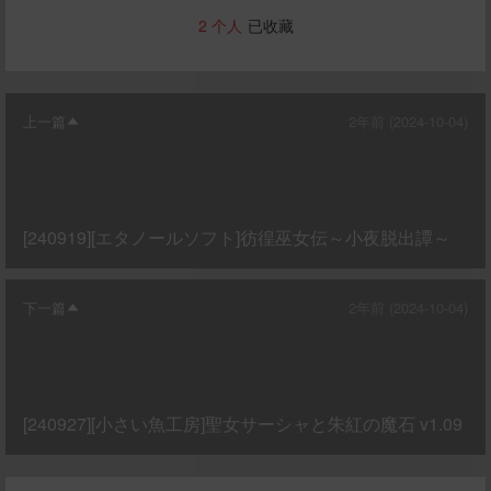
2
个人
已收藏
上一篇
2年前 (2024-10-04)
[240919][エタノールソフト]彷徨巫女伝～小夜脱出譚～
下一篇
2年前 (2024-10-04)
[240927][小さい魚工房]聖女サーシャと朱紅の魔石 v1.09