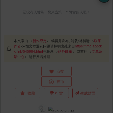
还没有人赞赏，快来当第一个赞赏的人吧！
本文章由-->
新作限定
<--编辑并发布, 转载/补档请-->
联系
作者
<--如文章遇到问题请标明出处来自
https://img.acgcb
k.link/545984.html
并联系-->
站务邮箱
<--或前往-->
文章反
馈中心
<--进行反馈处理
点赞
投币
收藏
打赏
生成封面