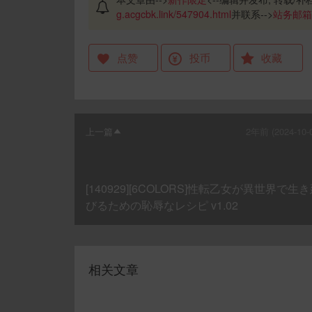
g.acgcbk.link/547904.html
并联系-->
站务邮箱
点赞
投币
收藏
上一篇
2年前 (2024-10-
[140929][6COLORS]性転乙女が異世界で生
びるための恥辱なレシピ v1.02
相关文章