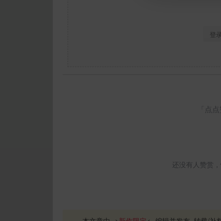
登
「点点
还没有人赞赏，
本文章由-->
新作限定
<--编辑并发布, 转载/补档