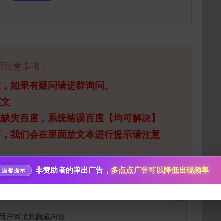
用注意事项：
给新作限定打赏
过，如果有疑问请进群询问。
10
50
100
英文
分
分
分
包缺失百度，系统错误百度【均可解决】
200
500
自定义
分
分
西，我们会在里面放文本进行提示请注意
分享本文封面
秒传文本链接
点击全选
分享到微博
非赞助者的弹出广告，
多点点广告可以降低出现频率
温馨提示
下载封面
用户阅读此隐藏内容