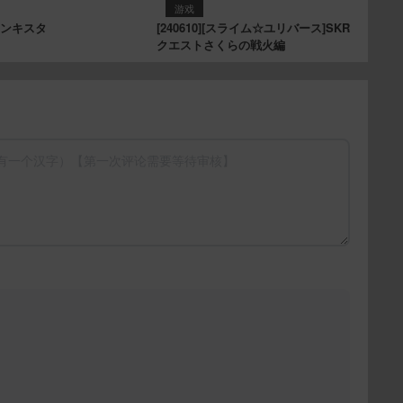
游戏
レコンキスタ
[240610][スライム☆ユリバース]SKR
クエストさくらの戦火編