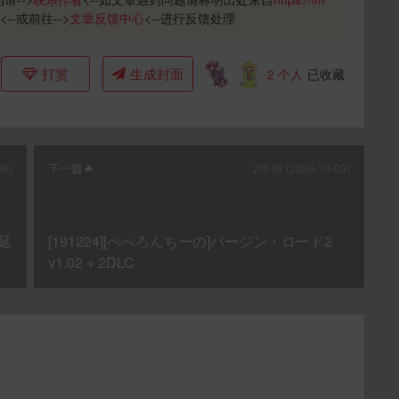
<--或前往-->
文章反馈中心
<--进行反馈处理
打赏
生成封面
2
个人
已收藏
09)
下一篇
2年前 (2024-10-09)
き延
[191224][ぺぺろんちーの]バージン・ロード2
v1.02 + 2DLC