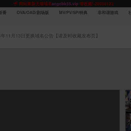
网站TG群聊
t.me/acgbuster
请收藏!
ACGCBK官方App
点击下载
永不迷路！
新番
OVA/OAD/剧场版
MV/PV/SP/特典
非和谐游戏
网站最新无墙域名
acgcbk55.vip
请收藏!-20250123
网站发布页
acgcbk11.com
请收藏!
ACGCBK官方App
点击下载
永不迷路！
24年11月13日更换域名公告【请及时收藏发布页】
网站最新无墙域名
acgcbk55.vip
请收藏!-20250123
ACGCBK官方App
点击下载
永不迷路！
网站最新无墙域名
acgcbk55.vip
请收藏!-20250123
网站永久主站域名
acgcbk.vip
请收藏!
ACGCBK官方App
点击下载
永不迷路！
网站最新无墙域名
acgcbk55.vip
请收藏!-20250123