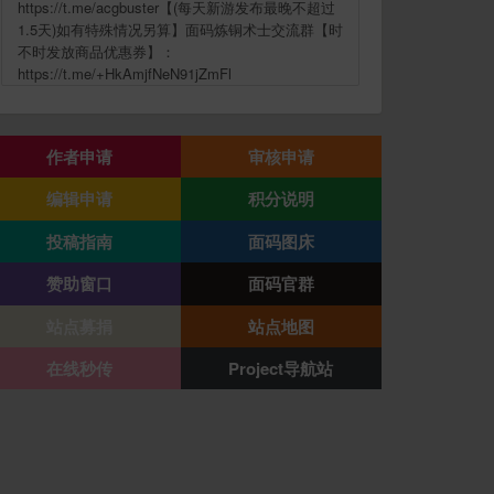
https://t.me/acgbuster【(每天新游发布最晚不超过
1.5天)如有特殊情况另算】面码炼铜术士交流群【时
不时发放商品优惠券】：
https://t.me/+HkAmjfNeN91jZmFl
作者申请
审核申请
编辑申请
积分说明
投稿指南
面码图床
赞助窗口
面码官群
站点募捐
站点地图
在线秒传
Project导航站