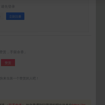
请先登录
录
立刻注册
立刻支付
赞赏，手留余香」
赞赏
快来当第一个赞赏的人吧！
请-->
联系作者
<--如文章遇到问题请标明出处来自
https://im