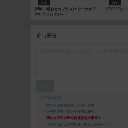
游戏
游戏
[250113][おとめプラス]エターナル子
[070622]
作りファンタジー
参与评论
提交
💡 评论小贴士：
• 首次评论需要审核，请耐心等待！
• 您可以通过点赞文章来获取积分！
•
请勿水评论水评论会被拉进小黑屋！
• 当然评论被该文章作者点赞也会获得积分！