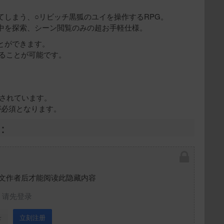
てしまう、○リビッチ黒狐のユイを操作するRPG。
中を探索、シーン閲覧のみの超お手軽仕様。
とができます。
せることが可能です。
作されています。
」が必須となります。
：
文作者后才能阅读此隐藏内容
请先登录
录
立刻注册