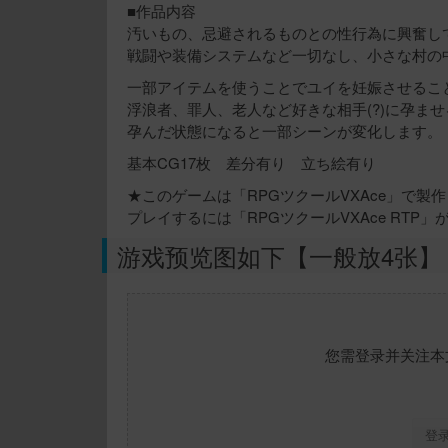
■作品内容
汚いもの、忌避されるものとの性行為に興奮し
戦闘や装備システムなど一切なし、小さな村の
一部アイテムを使うことでユイを妊娠させるこ
浮浪者、罪人、老人など好きな相手(?)に孕ま
孕んだ状態になると一部シーンが変化します。
基本CG17枚 差分有り 立ち絵有り
★このゲームは「RPGツクールVXAce」で製
プレイするには「RPGツクールVXAce RTP
游戏预览图如下【一般放4张】
您需登录并关注本
登