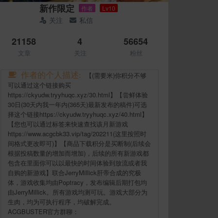
新作限定
作者
Lv10
关注
私信
21158
4
56654
文章
关注
粉丝
作者的个人描述:
【(需要米)你积分不够
可以通过这个链接购买
https://ckyudw.tryyhuqc.xyz/30.html】【尝鲜体验
30日(30天内我一年内(365天)最新发布的稿件)可选
择这个链接https://ckyudw.tryyhuqc.xyz/40.html】
【您也可以通过标签来快速查找该月新游戏
https://www.acgcbk33.vip/tag/202211(这里按照时
间格式更改即可)】【商品下载积分是买断制(后续会
根据投稿数量的增加而增加)，后续的所有新游戏都
包含在里面你可以以最快的时间体验到放流或者我
自购的新游戏】联合JerryMillick肝帝合成的究极
体，游戏收集均由Poptracy，发布编辑后期打包均
由JerryMillick。所有游戏均测可玩。游戏大部分为
生肉，均为可执行程序，均破解完成。
ACGBUSTER官方群聊：