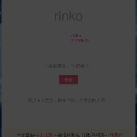
r
i
n
k
o
rinko
2020/8/29
「点点赞赏，手留余香」
赞赏
还没有人赞赏，快来当第一个赞赏的人吧！
本文章由-->
上花溪
<--编辑并发布, 转载/补档请-->
联系作