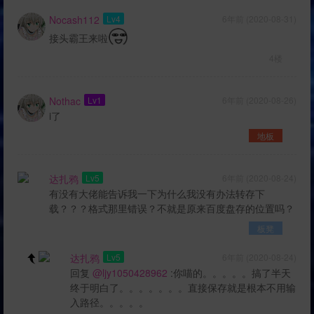
Nocash112
Lv4
6年前 (2020-08-31)
接头霸王来啦
4楼
Nothac
Lv1
6年前 (2020-08-26)
i了
地板
达扎鸦
Lv5
6年前 (2020-08-24)
有没有大佬能告诉我一下为什么我没有办法转存下
载？？？格式那里错误？不就是原来百度盘存的位置吗？
板凳
达扎鸦
Lv5
6年前 (2020-08-24)
回复
@ljy1050428962
:你喵的。。。。。搞了半天
终于明白了。。。。。。。直接保存就是根本不用输
入路径。。。。。