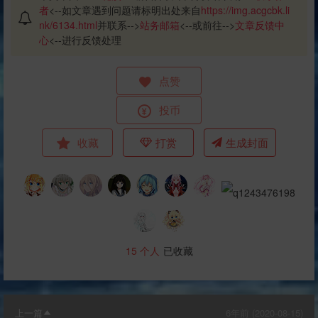
者
<--如文章遇到问题请标明出处来自
https://img.acgcbk.li
nk/6134.html
并联系-->
站务邮箱
<--或前往-->
文章反馈中
心
<--进行反馈处理
点赞
投币
收藏
打赏
生成封面
15
个人
已收藏
上一篇
6年前 (2020-08-15)