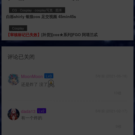
CG
·
Cosplay
·
cosplay写真
·
图库
白栎shirly 银狼cos 足交视频 45min45s
Cosplay
【审核标记已失效】
[补货][cos★系列]FGO 阿塔兰忒
评论已关闭
MoonMoon
Lv3
5年前 (2021-06-18)
还是炸了 没了
10楼
dada13
Lv2
6年前 (2021-02-17)
有一个炸的
9楼