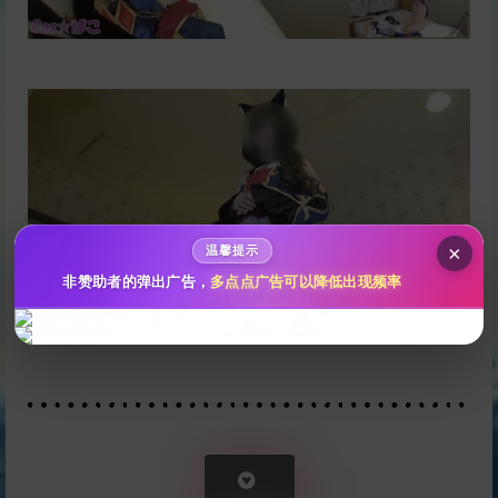
给上花溪打赏
10
50
100
分
分
分
200
500
自定义
分
分
秒传文本链接
点击全选
×
温馨提示
非赞助者的弹出广告，
多点点广告可以降低出现频率
立刻支付