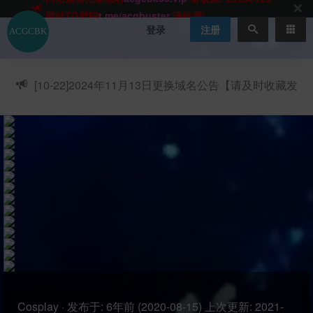
网站TG群聊
t.me/acgbuster
请收藏!
ACGCBK官方App
点击下载
永不迷路！
登录
注册
网站最新无墙域名
acgcbk55.vip
请收藏!-20250123
网站发布页
acgcbk11.com
请收藏!
ACGCBK官方App
点击下载
永不迷路！
[10-22]
2024年11月13日更换域名公告【请及时收藏发
网站最新无墙域名
acgcbk55.vip
请收藏!-20250123
布页】
ACGCBK官方App
点击下载
永不迷路！
网站最新无墙域名
acgcbk55.vip
请收藏!-20250123
网站永久主站域名
acgcbk.vip
请收藏!
ACGCBK官方App
点击下载
永不迷路！
网站最新无墙域名
acgcbk55.vip
请收藏!-20250123
Cosplay
·
发布于:
6年前 (2020-08-15)
上次更新:
2021-