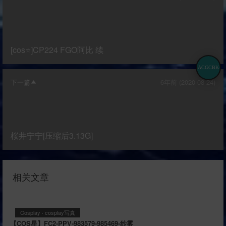
[cos⭐]CP224 FGO阿比 续
ACGCBK
下一篇
6年前 (2020-08-24)
桜井宁宁[压缩后3.13G]
相关文章
Cosplay
·
cosplay写真
【COS星】FC2-PPV-983579-985469-纱雾