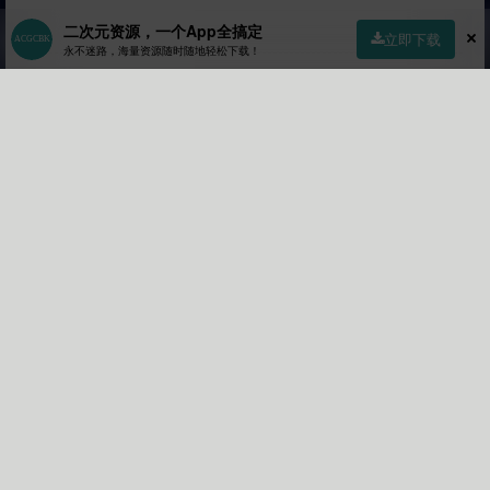
二次元资源，一个App全搞定
立即下载
永不迷路，海量资源随时随地轻松下载！
momo15
Lv4
6年前 (2020-08-17)
首页
社区
商店
专区
指南
我的
大佬能补一下阿米驴那期吗
沙发
加载更多