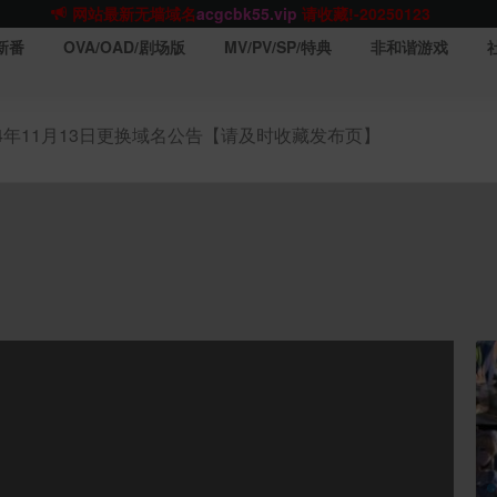
网站TG群聊
t.me/acgbuster
请收藏!
ACGCBK官方App
点击下载
永不迷路！
新番
OVA/OAD/剧场版
MV/PV/SP/特典
非和谐游戏
网站最新无墙域名
acgcbk55.vip
请收藏!-20250123
网站发布页
acgcbk11.com
请收藏!
ACGCBK官方App
点击下载
永不迷路！
24年11月13日更换域名公告【请及时收藏发布页】
网站最新无墙域名
acgcbk55.vip
请收藏!-20250123
ACGCBK官方App
点击下载
永不迷路！
网站最新无墙域名
acgcbk55.vip
请收藏!-20250123
网站永久主站域名
acgcbk.vip
请收藏!
ACGCBK官方App
点击下载
永不迷路！
网站最新无墙域名
acgcbk55.vip
请收藏!-20250123