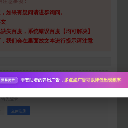
用注意事项：
过，如果有疑问请进群询问。
英文
给新作限定打赏
包缺失百度，系统错误百度【均可解决】
10
50
100
西，我们会在里面放文本进行提示请注意
分
分
分
200
500
自定义
分
分
分享本文封面
秒传文本链接
点击全选
分享到微博
非赞助者的弹出广告，
多点点广告可以降低出现频率
温馨提示
用户阅读此隐藏内容
下载封面
请先登录
录
立刻注册