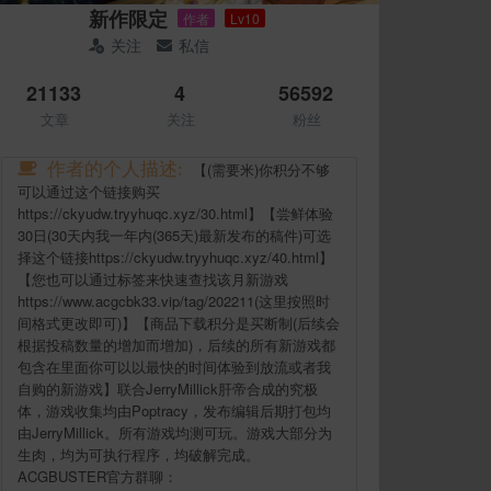
新作限定
作者
Lv10
关注
私信
21133
4
56592
文章
关注
粉丝
作者的个人描述:
【(需要米)你积分不够
可以通过这个链接购买
https://ckyudw.tryyhuqc.xyz/30.html】【尝鲜体验
30日(30天内我一年内(365天)最新发布的稿件)可选
择这个链接https://ckyudw.tryyhuqc.xyz/40.html】
【您也可以通过标签来快速查找该月新游戏
https://www.acgcbk33.vip/tag/202211(这里按照时
间格式更改即可)】【商品下载积分是买断制(后续会
根据投稿数量的增加而增加)，后续的所有新游戏都
包含在里面你可以以最快的时间体验到放流或者我
自购的新游戏】联合JerryMillick肝帝合成的究极
体，游戏收集均由Poptracy，发布编辑后期打包均
由JerryMillick。所有游戏均测可玩。游戏大部分为
生肉，均为可执行程序，均破解完成。
ACGBUSTER官方群聊：