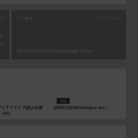
6)
下一篇
8月前 (12-06)
2
ポ
[251205](ENG)Crossdresser Killer
游戏
][デザイアドライブ]美少女操
[260501](ENG)Ataegina Act I
・PC)