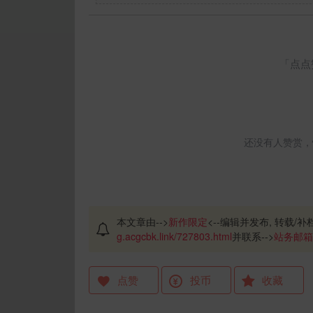
「点点
还没有人赞赏，
本文章由-->
新作限定
<--编辑并发布, 转载/补档
g.acgcbk.link/727803.html
并联系-->
站务邮箱
点赞
投币
收藏