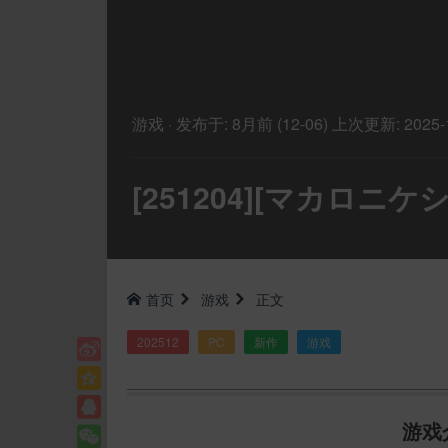
游戏
·
发布于:
8月前 (12-06)
上次更新:
2025-
[251204][マカロニ
首页
游戏
正文
202512
PC
新作
游戏
游戏