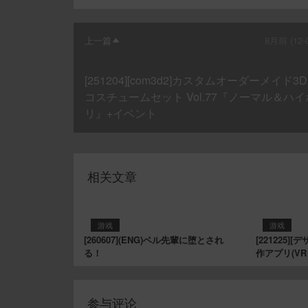
上一篇
8月前 (12-0
[251204][com3d2]カスタムオーダーメイド3D
コスチュームセット Vol.77『ノーマル＆ハイ
リ』+イベント
相关文章
游戏
游戏
[260607](ENG)ベル先輩に堕とされ
[221225
る！
作アプリ(VR
参与评论