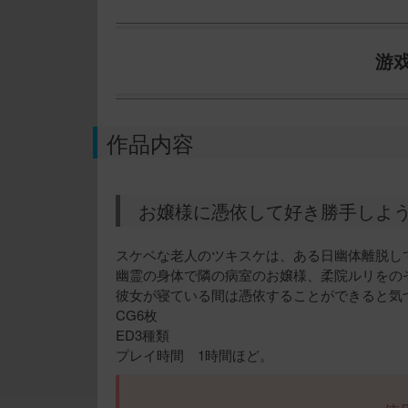
游
作品内容
お嬢様に憑依して好き勝手しよ
スケベな老人のツキスケは、ある日幽体離脱し
幽霊の身体で隣の病室のお嬢様、柔院ルリをの
彼女が寝ている間は憑依することができると気
CG6枚
ED3種類
プレイ時間 1時間ほど。