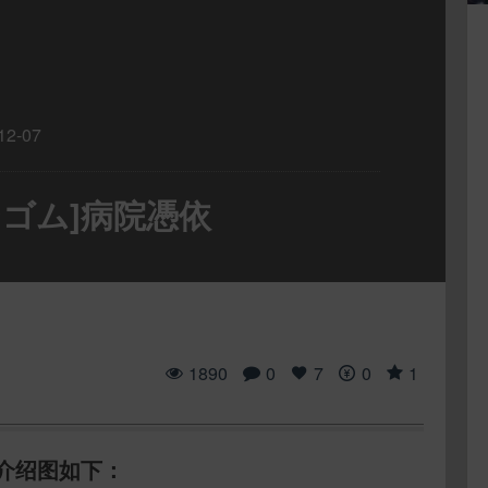
12-07
ケシゴム]病院憑依
1890
0
7
0
1
介绍图如下：