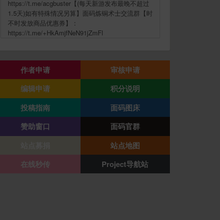
https://t.me/acgbuster【(每天新游发布最晚不超过
1.5天)如有特殊情况另算】面码炼铜术士交流群【时
不时发放商品优惠券】：
https://t.me/+HkAmjfNeN91jZmFl
作者申请
审核申请
编辑申请
积分说明
投稿指南
面码图床
赞助窗口
面码官群
站点募捐
站点地图
在线秒传
Project导航站