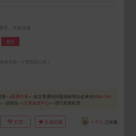
立刻支付
赞赏，手留余香」
赞赏
快来当第一个赞赏的人吧！
请-->
联系作者
<--如文章遇到问题请标明出处来自
https://im
<--或前往-->
文章反馈中心
<--进行反馈处理
打赏
生成封面
1
个人
已收藏