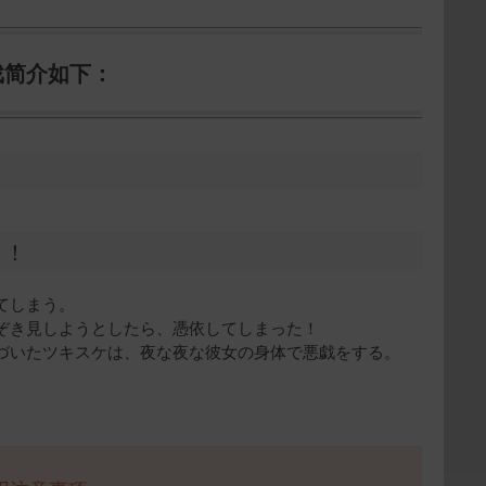
戏简介如下：
う！
てしまう。
ぞき見しようとしたら、憑依してしまった！
づいたツキスケは、夜な夜な彼女の身体で悪戯をする。