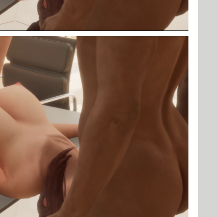
给新作限定打赏
10
50
100
分
分
分
200
500
自定义
分
分
分享本文封面
秒传文本链接
点击全选
分享到微博
非赞助者的弹出广告，
多点点广告可以降低出现频率
温馨提示