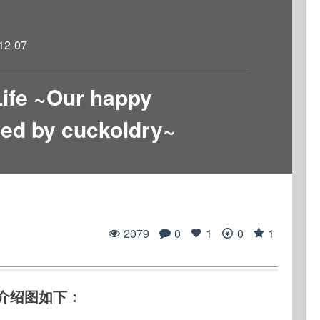
12-07
ife ~Our happy
nted by cuckoldry~
2079
0
1
0
1
介绍图如下：