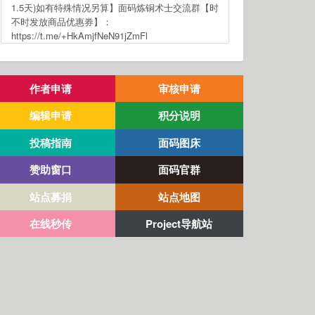
1.5天)如有特殊情况另算】面码炼铜术士交流群【时
不时发放商品优惠券】：
https://t.me/+HkAmjfNeN91jZmFl
作者申请
审核申请
编辑申请
积分说明
投稿指南
面码图床
赞助窗口
面码官群
站点募捐
站点地图
在线秒传
Project导航站