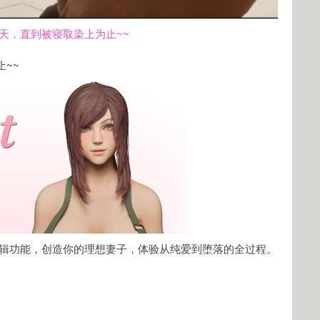
下载封面
福的每一天，直到被寝取染上为止~~
止~~
立刻支付
编辑功能，创造你的理想妻子，体验从纯爱到堕落的全过程。