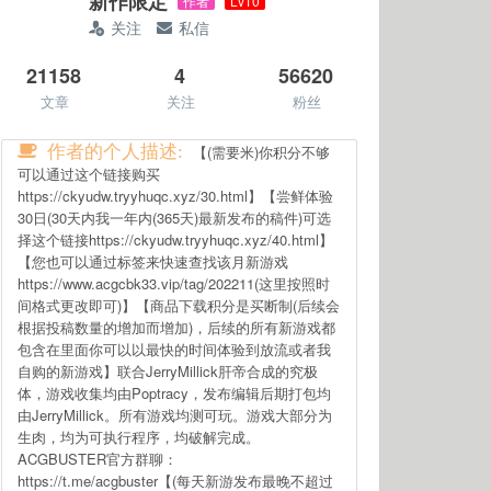
新作限定
作者
Lv10
关注
私信
21158
4
56620
文章
关注
粉丝
作者的个人描述:
【(需要米)你积分不够
可以通过这个链接购买
https://ckyudw.tryyhuqc.xyz/30.html】【尝鲜体验
30日(30天内我一年内(365天)最新发布的稿件)可选
择这个链接https://ckyudw.tryyhuqc.xyz/40.html】
【您也可以通过标签来快速查找该月新游戏
https://www.acgcbk33.vip/tag/202211(这里按照时
间格式更改即可)】【商品下载积分是买断制(后续会
根据投稿数量的增加而增加)，后续的所有新游戏都
包含在里面你可以以最快的时间体验到放流或者我
自购的新游戏】联合JerryMillick肝帝合成的究极
体，游戏收集均由Poptracy，发布编辑后期打包均
由JerryMillick。所有游戏均测可玩。游戏大部分为
生肉，均为可执行程序，均破解完成。
ACGBUSTER官方群聊：
https://t.me/acgbuster【(每天新游发布最晚不超过