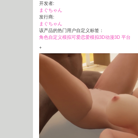
开发者:
まぐちゃん
发行商:
まぐちゃん
该产品的热门用户自定义标签：
角色自定义
模拟
可爱
恋爱模拟
3D
动漫
3D 平台
+