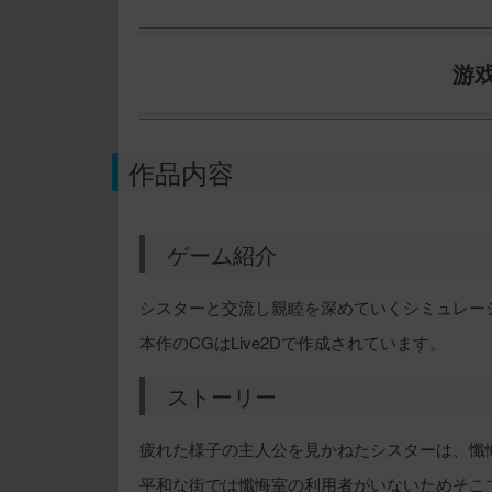
游
作品内容
ゲーム紹介
シスターと交流し親睦を深めていくシミュレー
本作のCGはLive2Dで作成されています。
ストーリー
疲れた様子の主人公を見かねたシスターは、懺
平和な街では懺悔室の利用者がいないためそこ