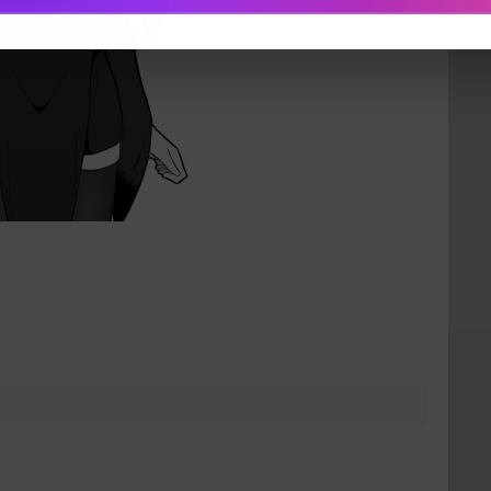
下载封面
立刻支付
。