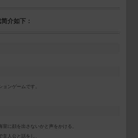
戏简介如下：
ションゲームです。
悔室に顔を出さないかと声をかける。
で主人公と話をし、