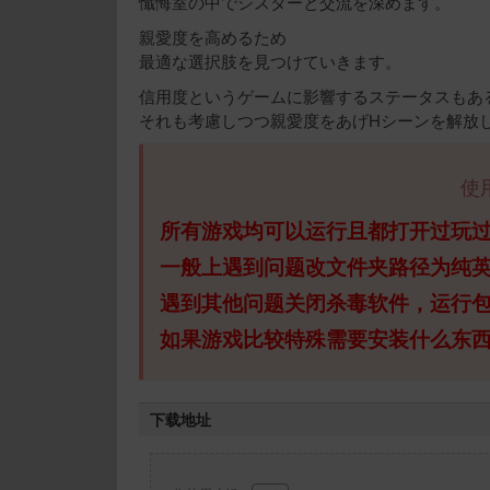
懺悔室の中でシスターと交流を深めます。
親愛度を高めるため
最適な選択肢を見つけていきます。
信用度というゲームに影響するステータスもあ
それも考慮しつつ親愛度をあげHシーンを解放
使
所有游戏均可以运行且都打开过玩
一般上遇到问题改文件夹路径为纯
遇到其他问题关闭杀毒软件，运行
如果游戏比较特殊需要安装什么东
下载地址