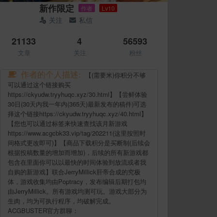
新作限定
作者
Lv10
关注
私信
21133
4
56593
文章
关注
粉丝
作者的个人描述:
【(需要米)你积分不够
可以通过这个链接购买
https://ckyudw.tryyhuqc.xyz/30.html】【尝鲜体验
30日(30天内我一年内(365天)最新发布的稿件)可选
择这个链接https://ckyudw.tryyhuqc.xyz/40.html】
【您也可以通过标签来快速查找该月新游戏
https://www.acgcbk33.vip/tag/202211(这里按照时
间格式更改即可)】【商品下载积分是买断制(后续会
根据投稿数量的增加而增加)，后续的所有新游戏都
包含在里面你可以以最快的时间体验到放流或者我
自购的新游戏】联合JerryMillick肝帝合成的究极
体，游戏收集均由Poptracy，发布编辑后期打包均
由JerryMillick。所有游戏均测可玩。游戏大部分为
生肉，均为可执行程序，均破解完成。
ACGBUSTER官方群聊：