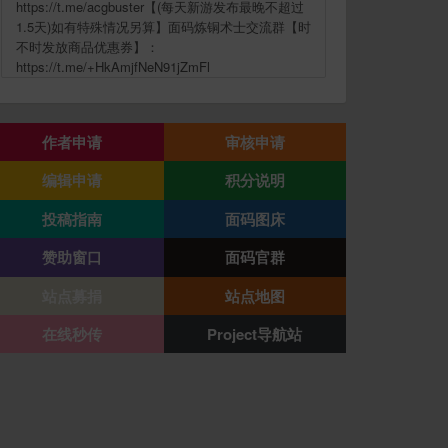
https://t.me/acgbuster【(每天新游发布最晚不超过
1.5天)如有特殊情况另算】面码炼铜术士交流群【时
不时发放商品优惠券】：
https://t.me/+HkAmjfNeN91jZmFl
作者申请
审核申请
编辑申请
积分说明
投稿指南
面码图床
赞助窗口
面码官群
站点募捐
站点地图
在线秒传
Project导航站