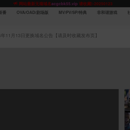
网站TG群聊
t.me/acgbuster
请收藏!
ACGCBK官方App
点击下载
永不迷路！
新番
OVA/OAD/剧场版
MV/PV/SP/特典
非和谐游戏
网站最新无墙域名
acgcbk55.vip
请收藏!-20250123
网站发布页
acgcbk11.com
请收藏!
ACGCBK官方App
点击下载
永不迷路！
24年11月13日更换域名公告【请及时收藏发布页】
网站最新无墙域名
acgcbk55.vip
请收藏!-20250123
ACGCBK官方App
点击下载
永不迷路！
网站最新无墙域名
acgcbk55.vip
请收藏!-20250123
网站永久主站域名
acgcbk.vip
请收藏!
ACGCBK官方App
点击下载
永不迷路！
网站最新无墙域名
acgcbk55.vip
请收藏!-20250123