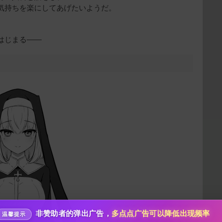
気持ちを楽にしてあげたいようだ。
はじまる――
给新作限定打赏
10
50
100
分
分
分
200
500
自定义
分
分
分享本文封面
秒传文本链接
点击全选
分享到微博
非赞助者的弹出广告，
多点点广告可以降低出现频率
温馨提示