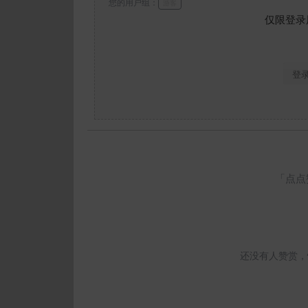
您的用户组：
游客
仅限登录
登
「点点
还没有人赞赏，