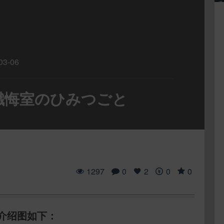
03-06
房]懺悔室のひみつごと
1297
0
2
0
0
介绍图如下：