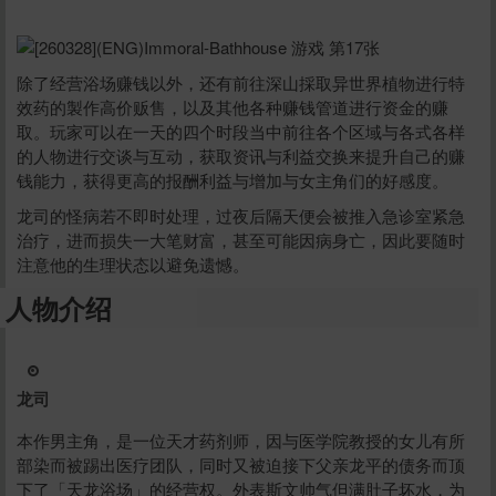
除了经营浴场赚钱以外，还有前往深山採取异世界植物进行特
效药的製作高价贩售，以及其他各种赚钱管道进行资金的赚
取。玩家可以在一天的四个时段当中前往各个区域与各式各样
的人物进行交谈与互动，获取资讯与利益交换来提升自己的赚
钱能力，获得更高的报酬利益与增加与女主角们的好感度。
龙司的怪病若不即时处理，过夜后隔天便会被推入急诊室紧急
治疗，进而损失一大笔财富，甚至可能因病身亡，因此要随时
注意他的生理状态以避免遗憾。
人物介绍
龙司
本作男主角，是一位天才药剂师，因与医学院教授的女儿有所
部染而被踢出医疗团队，同时又被迫接下父亲龙平的债务而顶
给新作限定打赏
下了「天龙浴场」的经营权。外表斯文帅气但满肚子坏水，为