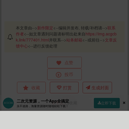
本文章由-->
新作限定
<--编辑并发布, 转载/补档请-->
联系
作者
<--如文章遇到问题请标明出处来自
https://img.acgcb
k.link/777401.html
并联系-->
站务邮箱
<--或前往-->
文章反
馈中心
<--进行反馈处理
点赞
投币
收藏
打赏
生成封面
二次元资源，一个App全搞定
0
个人
已收藏
立即下载
永不迷路，海量资源随时随地轻松下载！
首页
社区
商店
专区
指南
我的
上一篇
4月前 (04-01)