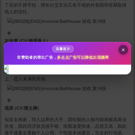
了目的不择手段，擅长社交互动又有不错的外表因而容易取得
10
50
100
他人的信任。
分
分
分
200
500
自定义
分
分
秒传文本链接
点击全选
加奈惠 (CV:鶴屋春人)
×
温馨提示
龙司的青梅竹马，自小跟天才药草学家-龙平学习药草学而拥有
非赞助者的弹出广告，
多点点广告可以降低出现频率
丰富的药草学知识，年纪轻轻就能独自并经营着代代相传的汉
方药局。对龙司有浓厚的好感，个性活泼开朗喜欢和人斗嘴，
常常在龙司最需要帮助的情况下无条件相挺协助，拥有朋友以
上、恋人未满的关係。
琉美 (CV:噴太棒)
立刻支付
知名女画家，同人誌界的大手，因绘製的人物与插画极具商业
价值，因此经济状况很不错。绘製速度快速，品质又高，因此
接不接案全看她个人心情。个性较木讷寡言，完全的行动派。