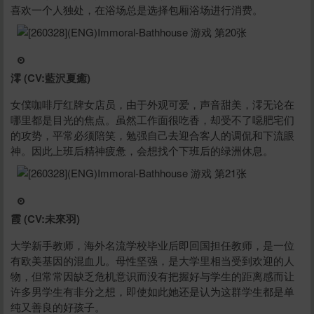
喜欢一个人独处，在浴场总是选择包厢浴场进行消费。
澪 (CV:藍沢夏癒)
女僕咖啡厅红牌女店员，由于外观可爱，声音甜美，澪无论在
哪里都是目光的焦点。虽然工作面很吃香，却受不了噁肥宅们
的攻势，平常必须陪笑，勉强自己去迎合客人的调侃和下流眼
神。因此上班后精神疲惫，会想找个下班后的绿洲休息。
霞 (CV:未來羽)
大学新手教师，海外名流学校毕业后即回国担任教师，是一位
有欧美基因的混血儿。母性坚强，是大学里相当受到欢迎的人
物，但常常因缺乏危机意识而没有把握好与学生的距离感而让
许多男学生有非分之想，即使如此她还是认为这群学生都是单
纯又善良的好孩子。