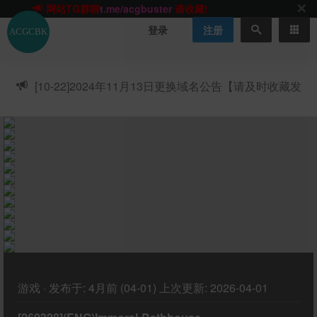
网站TG群聊
t.me/acgbuster
请收藏!
ACGCBK官方App
点击下载
永不迷路！
登录
注册
网站最新无墙域名
acgcbk55.vip
请收藏!-20250123
网站发布页
acgcbk11.com
请收藏!
ACGCBK官方App
点击下载
永不迷路！
[10-22]
2024年11月13日更换域名公告【请及时收藏发
网站最新无墙域名
acgcbk55.vip
请收藏!-20250123
布页】
ACGCBK官方App
点击下载
永不迷路！
网站最新无墙域名
acgcbk55.vip
请收藏!-20250123
网站永久主站域名
acgcbk.vip
请收藏!
ACGCBK官方App
点击下载
永不迷路！
网站最新无墙域名
acgcbk55.vip
请收藏!-20250123
游戏
·
发布于:
4月前 (04-01)
上次更新:
2026-04-01