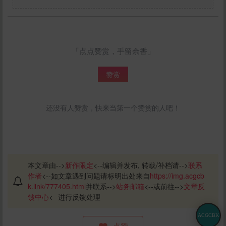
「点点赞赏，手留余香」
赞赏
还没有人赞赏，快来当第一个赞赏的人吧！
本文章由-->
新作限定
<--编辑并发布, 转载/补档请-->
联系
作者
<--如文章遇到问题请标明出处来自
https://img.acgcb
k.link/777405.html
并联系-->
站务邮箱
<--或前往-->
文章反
馈中心
<--进行反馈处理
ACGCBK
点赞