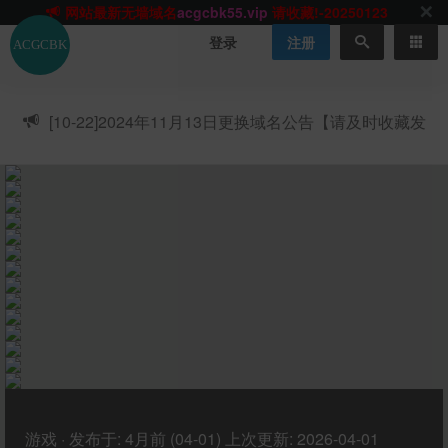
网站TG群聊
t.me/acgbuster
请收藏!
ACGCBK官方App
点击下载
永不迷路！
登录
注册
网站最新无墙域名
acgcbk55.vip
请收藏!-20250123
网站发布页
acgcbk11.com
请收藏!
ACGCBK官方App
点击下载
永不迷路！
[10-22]
2024年11月13日更换域名公告【请及时收藏发
网站最新无墙域名
acgcbk55.vip
请收藏!-20250123
布页】
ACGCBK官方App
点击下载
永不迷路！
网站最新无墙域名
acgcbk55.vip
请收藏!-20250123
网站永久主站域名
acgcbk.vip
请收藏!
ACGCBK官方App
点击下载
永不迷路！
网站最新无墙域名
acgcbk55.vip
请收藏!-20250123
游戏
·
发布于:
4月前 (04-01)
上次更新:
2026-04-01