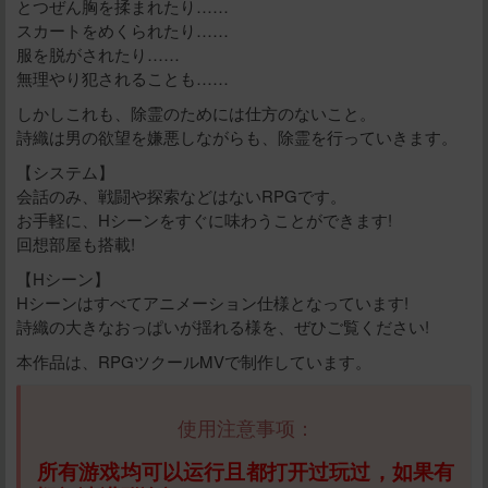
とつぜん胸を揉まれたり……
スカートをめくられたり……
立刻支付
服を脱がされたり……
無理やり犯されることも……
しかしこれも、除霊のためには仕方のないこと。
詩織は男の欲望を嫌悪しながらも、除霊を行っていきます。
【システム】
会話のみ、戦闘や探索などはないRPGです。
お手軽に、Hシーンをすぐに味わうことができます!
回想部屋も搭載!
【Hシーン】
Hシーンはすべてアニメーション仕様となっています!
詩織の大きなおっぱいが揺れる様を、ぜひご覧ください!
本作品は、RPGツクールMVで制作しています。
使用注意事项：
所有游戏均可以运行且都打开过玩过，如果有