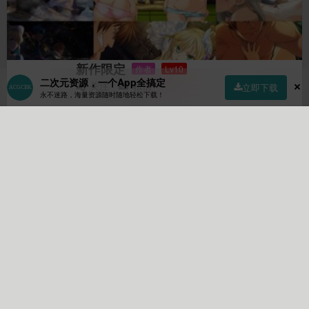
新作限定
作者
Lv10
二次元资源，一个App全搞定
关注
私信
立即下载
永不迷路，海量资源随时随地轻松下载！
21158
4
56701
文章
关注
粉丝
首页
社区
商店
专区
指南
我的
作者的个人描述:
【(需要米)你积分不够可以通过这
个链接购买https://ckyudw.tryyhuqc.xyz/30.html】【尝鲜体验
30日(30天内我一年内(365天)最新发布的稿件)可选择这个链接
https://ckyudw.tryyhuqc.xyz/40.html】【您也可以通过标签来
快速查找该月新游戏https://www.acgcbk33.vip/tag/202211(这
里按照时间格式更改即可)】【商品下载积分是买断制(后续会
根据投稿数量的增加而增加)，后续的所有新游戏都包含在里面
你可以以最快的时间体验到放流或者我自购的新游戏】联合
JerryMillick肝帝合成的究极体，游戏收集均由Poptracy，发布
编辑后期打包均由JerryMillick。所有游戏均测可玩。游戏大部
分为生肉，均为可执行程序，均破解完成。ACGBUSTER官方