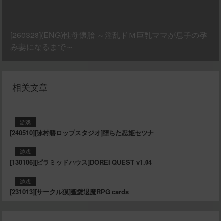
[260328](ENG)性母懐胎 ～淫乱ドＭ巨乳ママが息子の孕
み妻になるまで～
相关文章
游戏
[240510][詠村碧ロップスタジオ]堕ちた忍姫セツナ
游戏
[130106][ピラミッドハウス]DOREI QUEST v1.04
游戏
[231013][サークル獏]聖愛退魔RPG cards