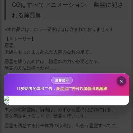
CGはすべてアニメーション! 幽霊に犯さ
れる除霊師
给新作限定打赏
※本作品には、ホラー要素はほぼ含まれておりません!!
【ストーリー】
10
50
100
分
分
分
悪霊。
未練をもったまま死んだ人間のなれの果て。
200
500
自定义
分
分
悪霊を祓うためには、除霊師の力が必要となる。
秒传文本链接
除霊の方法は様々だが……
点击全选
ある除霊師のとる手法は、通常とは大きく異なるらしい。
×
温馨提示
凄腕除霊師と呼ばれる、ある女性は、裏の世界では
非赞助者的弹出广告，
多点点广告可以降低出现频率
少し有名なものとなっていた……
【コンセプト】
主人公の除霊師、詩織は、みずから霊に犯されに行き、
霊を満足させることで、除霊を行います。
悪霊を誘惑する特殊体質の詩織は、出会う悪霊すべてに、