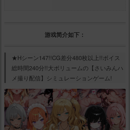
游戏简介如下：
★Hシーン147!!CG差分480枚以上!!ボイス
総時間240分!!大ボリュームの【さいみんハ
メ撮り配信】シミュレーションゲーム!