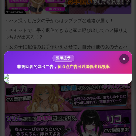
给新作限定打赏
10
50
100
・ハメ撮りした女の子からはラブラブな連絡が届く！
分
分
分
・チャットで上手く返信できると家に呼び出してハメ撮りえ
200
500
自定义
分
分
っち♪が出来る！?
秒传文本链接
・女の子に配信のお手伝いをさせて、自分は他の女の子とハ
点击全选
メ撮りえっち♪をしまくろう！
×
温馨提示
★メインヒロイン紹介
非赞助者的弹出广告，
多点点广告可以降低出现频率
立刻支付