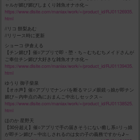
ャルが媚び媚びしまくり雑魚オナホ化～
https://www.dlsite.com/maniax/work/=/product_id/RJ01126935.
html
//リコ 餅梨あむ
//リリース時に更新
ショーコ 伊倉える
【チン媚び】催○アプリで即・堕・ち～むちむちメイドさんが
ご奉仕チン媚び大好きな雑魚オナホ化～
https://www.dlsite.com/maniax/work/=/product_id/RJ01139435.
html
ゆうり 御子柴泉
【オホ声】催○アプリでナンパを断るマジメ眼鏡っ娘が即チン
媚び～内申点の為におまんこ中出しセックス～
https://www.dlsite.com/maniax/work/=/product_id/RJ01138525.
html
ほのか 星野天
【30分超え】催○アプリで手の届きそうにない癒し系○リっ娘
が即チン媚び～中出しされるのは女の子の義務ですから♪～