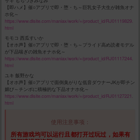
サキ もちづきみなみ
【即ハメ】催○アプリで即・堕・ち～巨乳女子大生が雑魚オナ
ホ化～
https://www.dlsite.com/maniax/work/=/product_id/RJ01119829.
html
モモコ 西瓜すいか
【オホ声】催○アプリで即・堕・ち～プライド高め読者モデル
が下品喘ぎの雑魚オナホ化～
https://www.dlsite.com/maniax/work/=/product_id/RJ01117244.
html
ユキ 飯野かな
【オホ声】催○アプリで面倒臭がりな低音ダウナーJKが即チン
媚び～チンポに積極的な下品オナホ化～
https://www.dlsite.com/maniax/work/=/product_id/RJ01127221.
html
使用注意事项：
所有游戏均可以运行且都打开过玩过，如果有