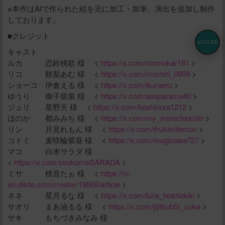
※本作はAIで作られた絵を元に加工・加筆、演出を追加し制作
しております。
■クレジット
ACGCBK
キャスト
ルカ 恋鈴桃歌 様 <
https://x.com/momokar181
>
リコ 餅梨あむ 様 <
https://x.com/mochiri_0909
>
ショーコ 伊倉える 様 <
https://x.com/ikuraeru
>
ゆうり 御子柴泉 様 <
https://x.com/asuparama40
>
ジュリ 星野天 様 <
https://x.com/hoshinora1212
>
ほのか 都みみち 様 <
https://x.com/my_mimichinchin
>
リン 月見れもん 様 <
https://x.com/thukimilemon
>
コトミ 麦咲輪紫葵 様 <
https://x.com/mugisawa727
>
マコ 白米サラダ 様
<
https://x.com/sirokomeSARADA
>
ミサ 桃音たぉ 様 <
https://ci-
en.dlsite.com/creator/19506/article
>
ネネ 星月るな 様 <
https://x.com/luna_hoshiduki
>
サオリ まあ油るる 様 <
https://x.com/jtjitkub5r_uuka
>
サキ もちづきみなみ 様