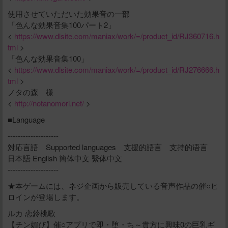
使用させていただいた効果音の一部
「色んな効果音集100パート2」
<
https://www.dlsite.com/maniax/work/=/product_id/RJ360716.h
tml
>
「色んな効果音集100」
<
https://www.dlsite.com/maniax/work/=/product_id/RJ276666.h
tml
>
ノタの森 様
<
http://notanomori.net/
>
■Language
--------------------
対応言語 Supported languages 支援的語言 支持的语言
日本語 English 簡体中文 繫体中文
--------------------
★本ゲームには、ネジ企画から販売している音声作品の催○ヒ
ロインが登場します。
ルカ 恋鈴桃歌
【チン媚び】催○アプリで即・堕・ち～貴方に興味0の巨乳ギ