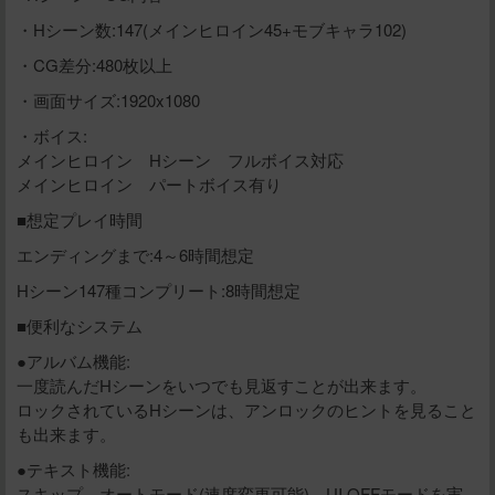
・Hシーン数:147(メインヒロイン45+モブキャラ102)
・CG差分:480枚以上
・画面サイズ:1920x1080
・ボイス:
メインヒロイン Hシーン フルボイス対応
メインヒロイン パートボイス有り
■想定プレイ時間
エンディングまで:4～6時間想定
Hシーン147種コンプリート:8時間想定
■便利なシステム
●アルバム機能:
一度読んだHシーンをいつでも見返すことが出来ます。
ロックされているHシーンは、アンロックのヒントを見ること
も出来ます。
●テキスト機能:
スキップ、オートモード(速度変更可能)、UI OFFモードを実