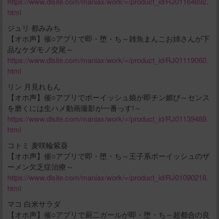
https://www.dlsite.com/maniax/work/=/product_id/RJ01164692.
html
ジュリ 都みみち
【オホ声】催○アプリで即・堕・ち～雑魚まんこお姉さんが下
品なケダモノ交尾～
https://www.dlsite.com/maniax/work/=/product_id/RJ01119060.
html
リン 月見れもん
【オホ声】催○アプリでボーイッシュ娘が即チン媚び～センス
を磨くには生ハメ動画撮影が一番っす!～
https://www.dlsite.com/maniax/work/=/product_id/RJ01139489.
html
コトミ 麦咲輪紫葵
【オホ声】催○アプリで即・堕・ち～王子系ボーイッシュのザ
ーメン欠乏症治療～
https://www.dlsite.com/maniax/work/=/product_id/RJ01090218.
html
マコ 白米サラダ
【オホ声】催○アプリで厨二ガールが即・堕・ち～超都合の良