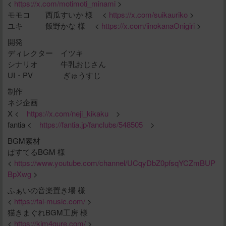
<
https://x.com/motimoti_minami
>
モモコ 西瓜すいか 様 <
https://x.com/suikauriko
>
ユキ 飯野かな 様 <
https://x.com/iinokanaOnigiri
>
開発
ディレクター イツキ
シナリオ 牛乳おじさん
UI・PV ぎゅうすじ
制作
ネジ企画
X <
https://x.com/neji_kikaku
>
fantia <
https://fantia.jp/fanclubs/548505
>
BGM素材
ぱすてるBGM 様
<
https://www.youtube.com/channel/UCqyDbZ0pfsqYCZmBUP
BpXwg
>
ふぁいの音楽置き場 様
<
https://fai-music.com/
>
猫きまぐれBGM工房 様
<
https://kim4gure.com/
>