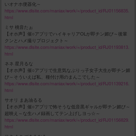
いオナホ便器化～
https://www.dlsite.com/maniax/work/=/product_id/RJ01156835.
html
ミサ 桃音たぉ
【オホ声】催○アプリでハイキャリアOLが即チン媚び～後輩
クンとハメ撮りプロジェクト～
https://www.dlsite.com/maniax/work/=/product_id/RJ01193813.
html
ネネ 星月るな
【オホ声】催○アプリで生意気なぶりっ子女子大生が即チン媚
び～そういえば私、種付け用のまんこでした～
https://www.dlsite.com/maniax/work/=/product_id/RJ01139216.
html
サオリ まあ油るる
【オホ声】催○アプリで怖そうな低音黒ギャルが即チン媚び～
超映え～な生ハメ録画してテン上げしヨっ☆～
https://www.dlsite.com/maniax/work/=/product_id/RJ01156829.
html