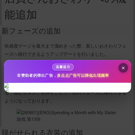
能追加
给新作限定打赏
新フェーズの追加
10
50
100
分
分
分
200
500
自定义
分
分
快感度ゲージを最大まで溜めきった際、新しいおさわりフェ
秒传文本链接
ーズへ移行できるようアップデートを行いました。
点击全选
×
温馨提示
非赞助者的弹出广告，
多点点广告可以降低出现频率
このように次に進める旨が表示されたのち、画面右下に現れ
る「進むボタン」を押すことで、次のフェーズに移行できる
ようになっております。
脱がせられる衣装の追加
立刻支付