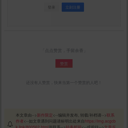
登录
立刻注册
「点点赞赏，手留余香」
赞赏
还没有人赞赏，快来当第一个赞赏的人吧！
本文章由-->
新作限定
<--编辑并发布, 转载/补档请-->
联系
作者
<--如文章遇到问题请标明出处来自
https://img.acgcb
k.link/800562.html
并联系-->
站务邮箱
<--或前往-->
文章反