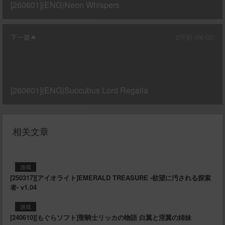
[260601](ENG)Neon Whispers
下一篇
2月前 (06-02)
[260601](ENG)Succubus Lord Regalia
相关文章
游戏
[250317][アイオライト]EMERALD TREASURE -欲望に汚される探索
者- v1.04
游戏
[240610][もぐらソフト]聖騎士リッカの物語 白翼と淫翼の姉妹