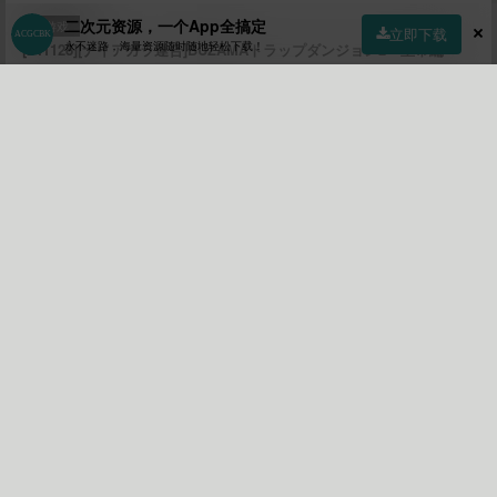
二次元资源，一个App全搞定
游戏
立即下载
永不迷路，海量资源随时随地轻松下载！
[241128][ナイアガラ連合]BUZAMAトラップダンジョン2～皇帝編～
首页
社区
商店
专区
指南
我的
参与评论
提交
💡 评论小贴士：
• 首次评论需要审核，请耐心等待！
• 您可以通过点赞文章来获取积分！
•
请勿水评论水评论会被拉进小黑屋！
• 当然评论被该文章作者点赞也会获得积分！