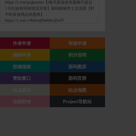
https://t.me/acgbuster【(每天新游发布最晚不超过
1.5天)如有特殊情况另算】面码炼铜术士交流群【时
不时发放商品优惠券】：
https://t.me/+HkAmjfNeN91jZmFl
作者申请
审核申请
编辑申请
积分说明
投稿指南
面码图床
赞助窗口
面码官群
站点募捐
站点地图
在线秒传
Project导航站