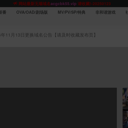
网站TG群聊
t.me/acgbuster
请收藏!
ACGCBK官方App
点击下载
永不迷路！
新番
OVA/OAD/剧场版
MV/PV/SP/特典
非和谐游戏
网站最新无墙域名
acgcbk55.vip
请收藏!-20250123
网站发布页
acgcbk11.com
请收藏!
ACGCBK官方App
点击下载
永不迷路！
24年11月13日更换域名公告【请及时收藏发布页】
网站最新无墙域名
acgcbk55.vip
请收藏!-20250123
ACGCBK官方App
点击下载
永不迷路！
网站最新无墙域名
acgcbk55.vip
请收藏!-20250123
网站永久主站域名
acgcbk.vip
请收藏!
ACGCBK官方App
点击下载
永不迷路！
网站最新无墙域名
acgcbk55.vip
请收藏!-20250123