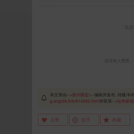
「点点
还没有人赞赏，
本文章由-->
新作限定
<--编辑并发布, 转载/补档
g.acgcbk.link/814392.html
并联系-->
站务邮箱
点赞
投币
收藏