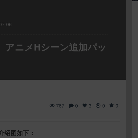
07-06
onEy』アニメHシーン追加パッ
767
0
3
0
0
介绍图如下：