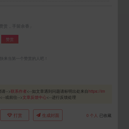
立刻支付
赞赏，手留余香」
赞赏
快来当第一个赞赏的人吧！
请-->
联系作者
<--如文章遇到问题请标明出处来自
https://im
<--或前往-->
文章反馈中心
<--进行反馈处理
打赏
生成封面
0
个人
已收藏