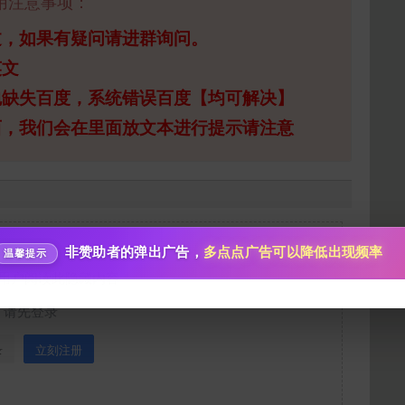
用注意事项：
过，如果有疑问请进群询问。
英文
给新作限定打赏
包缺失百度，系统错误百度【均可解决】
10
50
100
西，我们会在里面放文本进行提示请注意
分
分
分
200
500
自定义
分
分
分享本文封面
秒传文本链接
点击全选
分享到微博
非赞助者的弹出广告，
多点点广告可以降低出现频率
温馨提示
用户阅读此隐藏内容
下载封面
请先登录
录
立刻注册