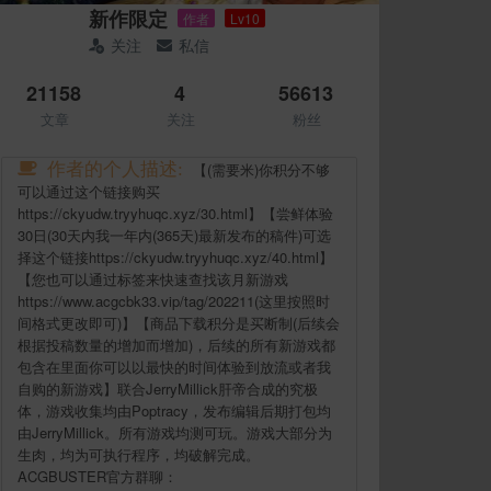
新作限定
作者
Lv10
关注
私信
21158
4
56613
文章
关注
粉丝
作者的个人描述:
【(需要米)你积分不够
可以通过这个链接购买
https://ckyudw.tryyhuqc.xyz/30.html】【尝鲜体验
30日(30天内我一年内(365天)最新发布的稿件)可选
择这个链接https://ckyudw.tryyhuqc.xyz/40.html】
【您也可以通过标签来快速查找该月新游戏
https://www.acgcbk33.vip/tag/202211(这里按照时
间格式更改即可)】【商品下载积分是买断制(后续会
根据投稿数量的增加而增加)，后续的所有新游戏都
包含在里面你可以以最快的时间体验到放流或者我
自购的新游戏】联合JerryMillick肝帝合成的究极
体，游戏收集均由Poptracy，发布编辑后期打包均
由JerryMillick。所有游戏均测可玩。游戏大部分为
生肉，均为可执行程序，均破解完成。
ACGBUSTER官方群聊：