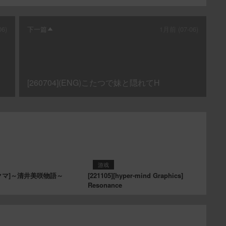
6)
下一篇
1月前 (07-06)
[260704](ENG)こたつで妹と隠れてH
游戏
][ヲクマ]～清井美咲物語～
[221105][hyper-mind Graphics]
Resonance