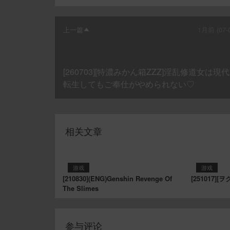
上一篇
1月前 (07-0
[260703][特濃みかん箱ZZZ]淫乱修道女は現代
転生してもご奉仕がやめられない♡
相关文章
游戏
游戏
[210830](ENG)Genshin Revenge Of
[251017
The Slimes
参与评论