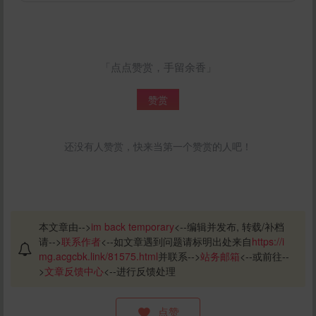
「点点赞赏，手留余香」
赞赏
还没有人赞赏，快来当第一个赞赏的人吧！
本文章由-->
im back temporary
<--编辑并发布, 转载/补档
请-->
联系作者
<--如文章遇到问题请标明出处来自
https://i
mg.acgcbk.link/81575.html
并联系-->
站务邮箱
<--或前往--
>
文章反馈中心
<--进行反馈处理
点赞