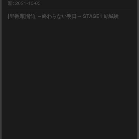
新:
2021-10-03
[里番库]脅迫 ～終わらない明日～ STAGE1 結城綾