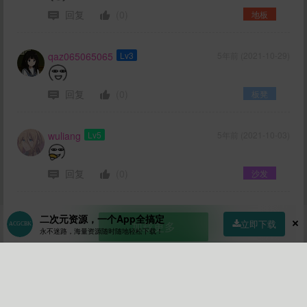
回复
(0)
地板
qaz065065065
Lv3
5年前 (2021-10-29)
回复
(0)
板凳
wuliang
Lv5
5年前 (2021-10-03)
回复
(0)
沙发
二次元资源，一个App全搞定
立即下载
加载更多
永不迷路，海量资源随时随地轻松下载！
首页
社区
商店
专区
指南
我的