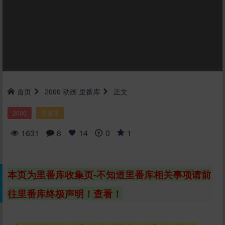
首页
2000
动画
里番库
正文
2000
里番库
1631
8
14
0
1
本页为里番库收集页-不知道里番库相关事项请前
往里番库终极声明！查看！