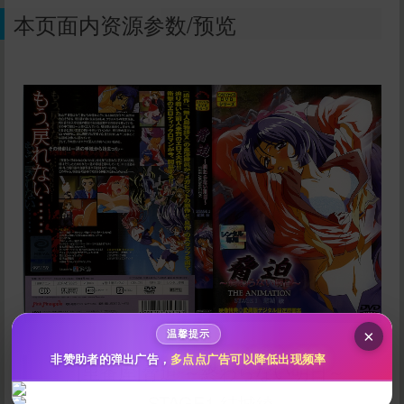
本页面内资源参数/预览
给im back temporary打赏
10
50
100
分
分
分
200
500
自定义
分
分
秒传文本链接
点击全选
×
温馨提示
非赞助者的弹出广告，
多点点广告可以降低出现频率
[里番库]脅迫 ～終わらない明日～
STAGE1 結城綾