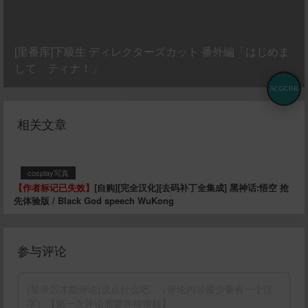
[里番库]下級生 ディレクターズカット 番外編「はじめま
して ティナ！」
ACGCBK
相关文章
cosplay写真
【作者标记已失效】
[自购][完全汉化][去码补丁全集成] 黑神话:悟空 抢
先体验版 / Black God speech WuKong
参与评论