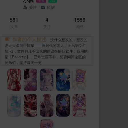
小枫
作者
Lv5
关注
私信
581
4
1559
文章
关注
粉丝
作者的个人描述:
没什么想发的，想发的
也天天跟同行撞车——旧时代的老人，无后缀文件
加.7z，文件解压不出来的建议换解压软件，我用的
是【Bandizip】，已炸资源不补，想要问评论区的
兄弟们，坚持每周一更