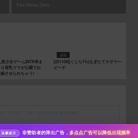
Fox Hime Zero
游戏
[同人美少女ゲーム]NTR孕ま
[251108][くじら1%]もぎたて☆サマー
とり母乳ママが公園でお
ビーチ
给小枫打赏
娠させられちゃう!
10
50
100
分
分
分
200
500
自定义
分
分
分享本文封面
秒传文本链接
点击全选
分享到微博
非赞助者的弹出广告，
多点点广告可以降低出现频率
温馨提示