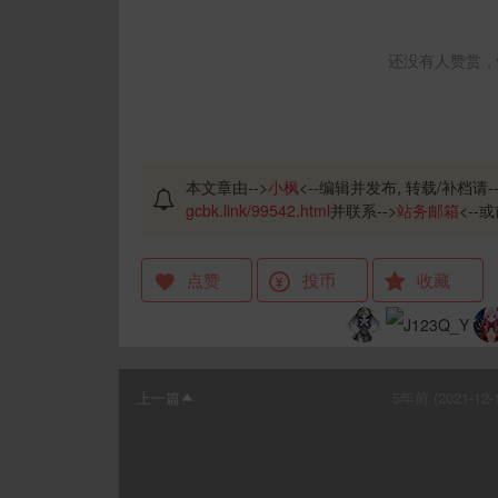
还没有人赞赏，
本文章由-->
小枫
<--编辑并发布, 转载/补档请--
gcbk.link/99542.html
并联系-->
站务邮箱
<--或
点赞
投币
收藏
上一篇
5年前 (2021-12-