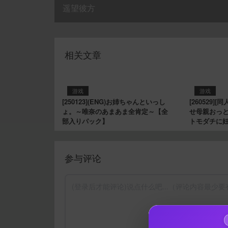
遥望彼方
相关文章
游戏
游戏
[250123](ENG)お姉ちゃんといっし
[260529]
ょ。～唯奈のあまあま全肯定～【全
せ母親おっ
部入りパック】
トモダチに妊
参与评论