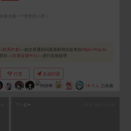
快来当第一个赞赏的人吧！
>
联系作者
<--如文章遇到问题请标明出处来自
https://img.ac
前往-->
文章反馈中心
<--进行反馈处理
打赏
生成封面
18
个人
已收藏
19)
下一篇
5年前 (2021-12-19)