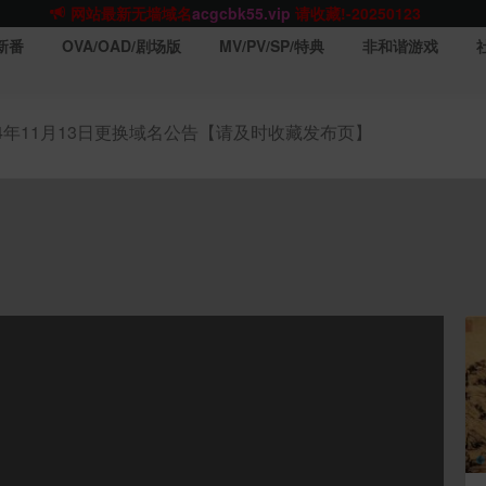
网站TG群聊
t.me/acgbuster
请收藏!
ACGCBK官方App
点击下载
永不迷路！
新番
OVA/OAD/剧场版
MV/PV/SP/特典
非和谐游戏
网站最新无墙域名
acgcbk55.vip
请收藏!-20250123
网站发布页
acgcbk11.com
请收藏!
ACGCBK官方App
点击下载
永不迷路！
24年11月13日更换域名公告【请及时收藏发布页】
网站最新无墙域名
acgcbk55.vip
请收藏!-20250123
ACGCBK官方App
点击下载
永不迷路！
网站最新无墙域名
acgcbk55.vip
请收藏!-20250123
网站永久主站域名
acgcbk.vip
请收藏!
ACGCBK官方App
点击下载
永不迷路！
网站最新无墙域名
acgcbk55.vip
请收藏!-20250123