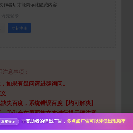
文作者后才能阅读此隐藏内容
请先登录
录
立刻注册
给新作限定打赏
用注意事项：
10
50
100
分
分
分
过，如果有疑问请进群询问。
英文
200
500
自定义
分
分
分享本文封面
秒传文本链接
包缺失百度，系统错误百度【均可解决】
点击全选
西，我们会在里面放文本进行提示请注意
分享到微博
非赞助者的弹出广告，
多点点广告可以降低出现频率
温馨提示