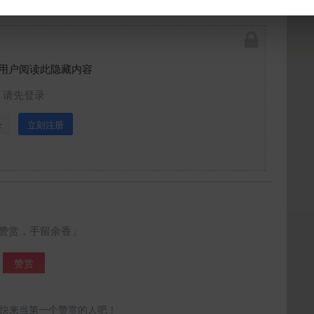
下载封面
用户阅读此隐藏内容
请先登录
立刻支付
录
立刻注册
赞赏，手留余香」
赞赏
快来当第一个赞赏的人吧！