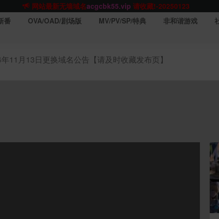
网站TG群聊
t.me/acgbuster
请收藏!
ACGCBK官方App
点击下载
永不迷路！
新番
OVA/OAD/剧场版
MV/PV/SP/特典
非和谐游戏
网站最新无墙域名
acgcbk55.vip
请收藏!-20250123
网站发布页
acgcbk11.com
请收藏!
ACGCBK官方App
点击下载
永不迷路！
24年11月13日更换域名公告【请及时收藏发布页】
网站最新无墙域名
acgcbk55.vip
请收藏!-20250123
ACGCBK官方App
点击下载
永不迷路！
网站最新无墙域名
acgcbk55.vip
请收藏!-20250123
网站永久主站域名
acgcbk.vip
请收藏!
ACGCBK官方App
点击下载
永不迷路！
网站最新无墙域名
acgcbk55.vip
请收藏!-20250123