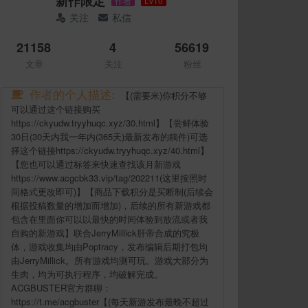
新作限定
作者
Lv10
关注
私信
21158
4
56619
文章
关注
粉丝
作者的个人描述:
【(需要米)你积分不够
可以通过这个链接购买
https://ckyudw.tryyhuqc.xyz/30.html】【尝鲜体验
30日(30天内我一年内(365天)最新发布的稿件)可选
择这个链接https://ckyudw.tryyhuqc.xyz/40.html】
【您也可以通过标签来快速查找该月新游戏
https://www.acgcbk33.vip/tag/202211(这里按照时
间格式更改即可)】【商品下载积分是买断制(后续会
根据投稿数量的增加而增加)，后续的所有新游戏都
包含在里面你可以以最快的时间体验到放流或者我
自购的新游戏】联合JerryMillick肝帝合成的究极
体，游戏收集均由Poptracy，发布编辑后期打包均
由JerryMillick。所有游戏均测可玩。游戏大部分为
生肉，均为可执行程序，均破解完成。
ACGBUSTER官方群聊：
https://t.me/acgbuster【(每天新游发布最晚不超过