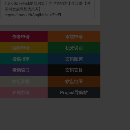
1.5天)如有特殊情况另算】面码炼铜术士交流群【时
不时发放商品优惠券】：
https://t.me/+HkAmjfNeN91jZmFl
作者申请
审核申请
编辑申请
积分说明
投稿指南
面码图床
赞助窗口
面码官群
站点募捐
站点地图
在线秒传
Project导航站