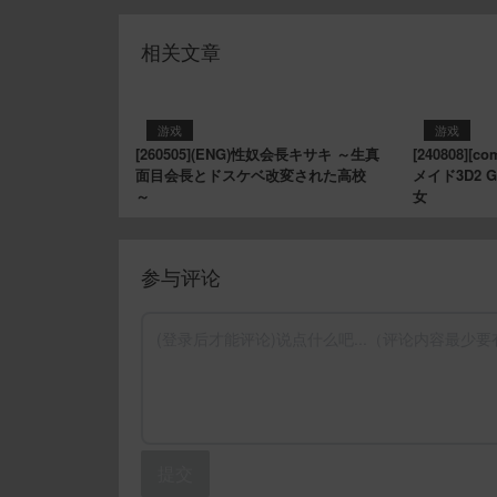
相关文章
游戏
游戏
[260505](ENG)性奴会長キサキ ～生真
[240808]
面目会長とドスケベ改変された高校
メイド3D2 G
～
女
参与评论
提交