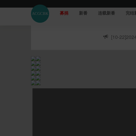
募捐
新番
连载新番
完结
[10-22]
20