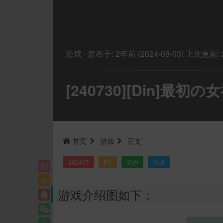
游戏
·
发布于:
2年前 (2024-08-03)
上次更新:
[240730][Din]最初の
首页
游戏
正文
202407
PC
新作
游戏
游戏介绍图如下：