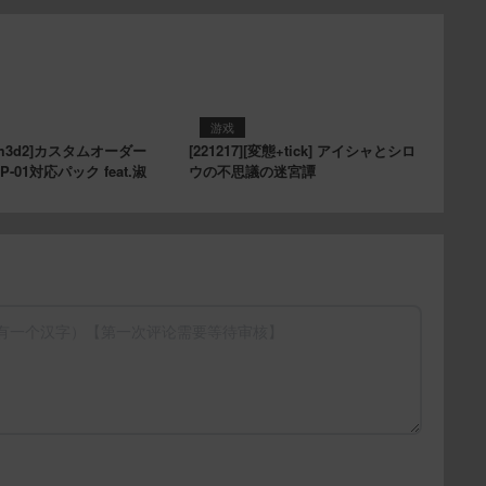
游戏
[com3d2]カスタムオーダー
[221217][変態+tick] アイシャとシロ
P-01対応パック feat.淑
ウの不思議の迷宮譚