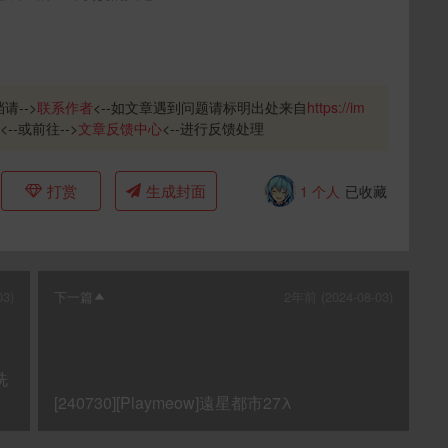
请-->
联系作者
<--如文章遇到问题请标明出处来自
https://im
<--或前往-->
文章反馈中心
<--进行反馈处理
打赏
生成封面
1
个人
已收藏
03)
下一篇
2年前 (2024-08-03)
洗
[240730][Playmeow]遠星都市27λ