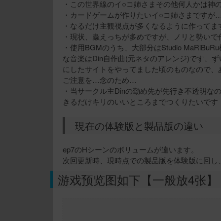
・この世界線のイ○コ姉さまその他何人かは神
・カードゲームが作りたいイ○コ姉さまですが
・なるだけ主観視点が多くなるように作ってま
・現状、蟲えっちが多めですが、ノリと勢いで
・使用BGMのうち、大部分はStudio MaRi
な音楽はDin自作曲(元ネタのアレンジ)です、ず
にしたサイトをやってました頃のものなので、
ご注意を…念のため…
・当サークル主Dinの勤め先が先行き不透明な
きるだけキリのいいところまでつくりたいです
現在の体験版と製品版の違い
ep7のHシーンのボリュームが違います。
次回更新時、現時点での製品版を体験版に回し
游戏预览图如下【一般放4张】