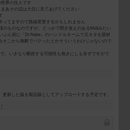
の世界の住人です
…まあその辺は大目に見てあげてください
す
作ってますので路線変更するかもしれません
BuRu様のものなのですが、どっかで聞き覚えのあるMidiみたい
いぶん前に「Dr.Nabe」のハンドルネームで元ネタを題材
あそこから無断でパクったとかそういうわけじゃないので
ので、いきなり断絶する可能性も無きにしも非ずですがで
、更新した版を製品版としてアップロードする予定です。
：