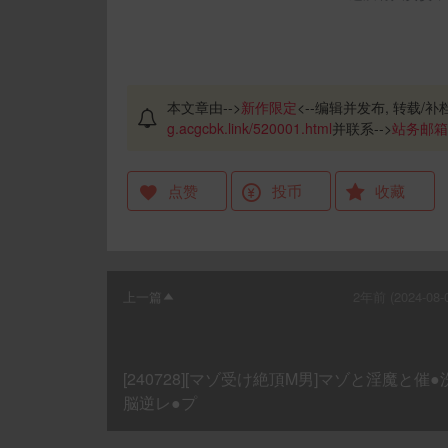
本文章由-->
新作限定
<--编辑并发布, 转载/补档
g.acgcbk.link/520001.html
并联系-->
站务邮箱
点赞
投币
收藏
上一篇
2年前 (2024-08-
[240728][マゾ受け絶頂M男]マゾと淫魔と催●
脳逆レ●プ