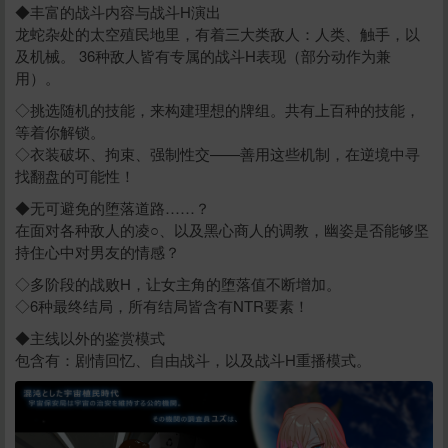
◆丰富的战斗内容与战斗H演出
龙蛇杂处的太空殖民地里，有着三大类敌人：人类、触手，以
及机械。 36种敌人皆有专属的战斗H表现（部分动作为兼
用）。
◇挑选随机的技能，来构建理想的牌组。共有上百种的技能，
等着你解锁。
◇衣装破坏、拘束、强制性交——善用这些机制，在逆境中寻
找翻盘的可能性！
◆无可避免的堕落道路……？
在面对各种敌人的凌○、以及黑心商人的调教，幽姿是否能够坚
持住心中对男友的情感？
◇多阶段的战败H，让女主角的堕落值不断增加。
◇6种最终结局，所有结局皆含有NTR要素！
◆主线以外的鉴赏模式
包含有：剧情回忆、自由战斗，以及战斗H重播模式。