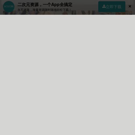
二次元资源，一个App全搞定
立即下载
永不迷路，海量资源随时随地轻松下载！
首页
社区
商店
专区
指南
我的
新作限定
作者
Lv10
关注
私信
21158
4
56661
文章
关注
粉丝
作者的个人描述:
【(需要米)你积分不够可以通过这
个链接购买https://ckyudw.tryyhuqc.xyz/30.html】【尝鲜体验
30日(30天内我一年内(365天)最新发布的稿件)可选择这个链接
https://ckyudw.tryyhuqc.xyz/40.html】【您也可以通过标签来
快速查找该月新游戏https://www.acgcbk33.vip/tag/202211(这
里按照时间格式更改即可)】【商品下载积分是买断制(后续会