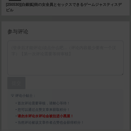
[250530][白銀狐]街の女全員とセックスできるゲームジャスティスデ
ビル
参与评论
提交
💡 评论小贴士：
• 首次评论需要审核，请耐心等待！
• 您可以通过点赞文章来获取积分！
•
请勿水评论水评论会被拉进小黑屋！
• 当然评论被该文章作者点赞也会获得积分！