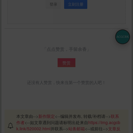
登录
立刻注册
ACGCBK
「点点赞赏，手留余香」
赞赏
还没有人赞赏，快来当第一个赞赏的人吧！
本文章由-->
新作限定
<--编辑并发布, 转载/补档请-->
联系
作者
<--如文章遇到问题请标明出处来自
https://img.acgcb
k.link/520002.html
并联系-->
站务邮箱
<--或前往-->
文章反