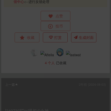
馈中心
<--进行反馈处理
点赞
投币
收藏
打赏
生成封面
4
个人
已收藏
上一篇
2年前 (2024-08-03)
[240730][Din]最初の女神