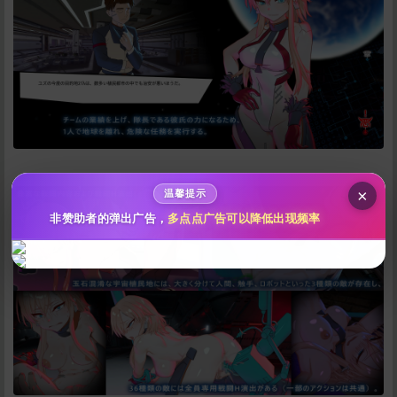
给新作限定打赏
10
50
100
分
分
分
200
500
自定义
分
分
秒传文本链接
点击全选
×
温馨提示
非赞助者的弹出广告，
多点点广告可以降低出现频率
立刻支付