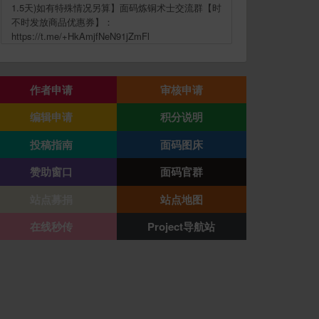
1.5天)如有特殊情况另算】面码炼铜术士交流群【时
不时发放商品优惠券】：
https://t.me/+HkAmjfNeN91jZmFl
作者申请
审核申请
编辑申请
积分说明
投稿指南
面码图床
赞助窗口
面码官群
站点募捐
站点地图
在线秒传
Project导航站