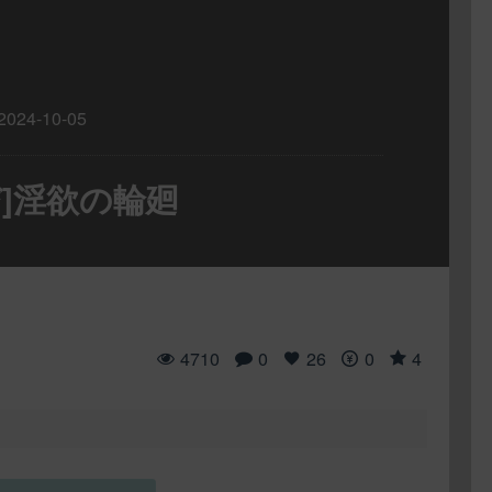
2024-10-05
んび]淫欲の輪廻
4710
0
26
0
4