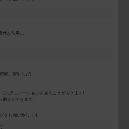
異性が苦手…
産卵、搾乳など)
べてのアニメーションを見ることができます!
ン鑑賞ができます
ージをお願い致します。
：