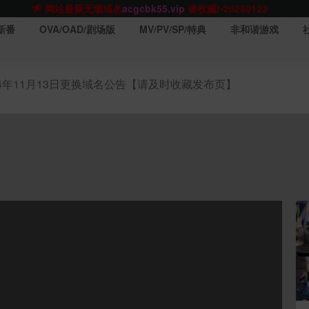
网站TG群聊
t.me/acgbuster
请收藏!
ACGCBK官方App
点击下载
永不迷路！
新番
OVA/OAD/剧场版
MV/PV/SP/特典
非和谐游戏
网站最新无墙域名
acgcbk55.vip
请收藏!-20250123
网站发布页
acgcbk11.com
请收藏!
ACGCBK官方App
点击下载
永不迷路！
24年11月13日更换域名公告【请及时收藏发布页】
网站最新无墙域名
acgcbk55.vip
请收藏!-20250123
ACGCBK官方App
点击下载
永不迷路！
网站最新无墙域名
acgcbk55.vip
请收藏!-20250123
网站永久主站域名
acgcbk.vip
请收藏!
ACGCBK官方App
点击下载
永不迷路！
网站最新无墙域名
acgcbk55.vip
请收藏!-20250123