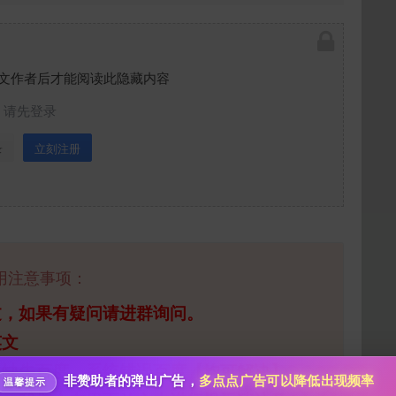
文作者后才能阅读此隐藏内容
请先登录
录
立刻注册
给新作限定打赏
10
50
100
分
分
分
用注意事项：
200
500
自定义
分
分
过，如果有疑问请进群询问。
分享本文封面
秒传文本链接
英文
点击全选
包缺失百度，系统错误百度【均可解决】
分享到微博
非赞助者的弹出广告，
多点点广告可以降低出现频率
温馨提示