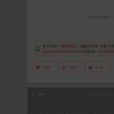
还没有人赞赏，
本文章由-->
新作限定
<--编辑并发布, 转载/补档
g.acgcbk.link/545989.html
并联系-->
站务邮箱
点赞
投币
收藏
上一篇
2年前 (2024-10-