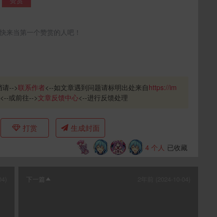
快来当第一个赞赏的人吧！
请-->
联系作者
<--如文章遇到问题请标明出处来自
https://im
<--或前往-->
文章反馈中心
<--进行反馈处理
打赏
生成封面
4
个人
已收藏
04)
下一篇
2年前 (2024-10-04)