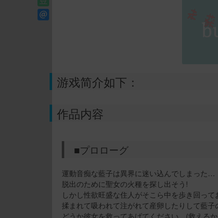
游戏简介如下：
作品内容
■プロローグ
運動音痴な藍子は異界に迷い込んでしまった…
脱出のために聖女の火種を探し出そう!
しかし性欲旺盛な住人がそこら中を歩き回って
揉まれて吸われて注がれて産卵したりして藍子
どうか彼女を救ってあげてください…(救えるか