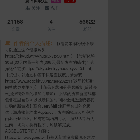
新作限定
作者
Lv10
关注
私信
21158
4
56622
文章
关注
粉丝
作者的个人描述:
【(需要米)你积分不够
可以通过这个链接购买
https://ckyudw.tryyhuqc.xyz/30.html】【尝鲜体验
30日(30天内我一年内(365天)最新发布的稿件)可选
择这个链接https://ckyudw.tryyhuqc.xyz/40.html】
【您也可以通过标签来快速查找该月新游戏
https://www.acgcbk33.vip/tag/202211(这里按照时
间格式更改即可)】【商品下载积分是买断制(后续会
根据投稿数量的增加而增加)，后续的所有新游戏都
包含在里面你可以以最快的时间体验到放流或者我
自购的新游戏】联合JerryMillick肝帝合成的究极
体，游戏收集均由Poptracy，发布编辑后期打包均
由JerryMillick。所有游戏均测可玩。游戏大部分为
生肉，均为可执行程序，均破解完成。
ACGBUSTER官方群聊：
https://t.me/acgbuster【(每天新游发布最晚不超过