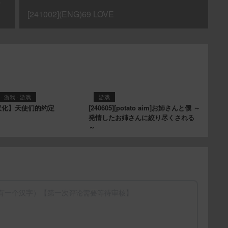
の
[241002](ENG)69 LOVE
·
游戏
·
游戏
游戏
/汉化】天使们的约定
[240605][potato aim]お姉さんと僕 ～
発情したお姉さんに絞り尽くされる
～