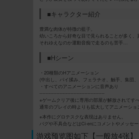
■キャラクター紹介
豊満な肉体が特徴の藍子。
幼いころから好奇な目で見られることが多く、
それゆえなのか運動音痴で走るのも苦手…
■Hシーン
・20種類のHアニメーション
(中出し、パイ揉み、フェラチオ、触手、集団、
・すべてのアニメーションに音声あり
------------------------------------------
※ゲームクリア後に専用の部屋が解放されてす
通常のプレイの時よりも拡大してアニメーショ
※本作にグロテスクな表現はありません。
バグや不具合などはCi-enにコメントやメッセ
游戏预览图如下【一般放4张】