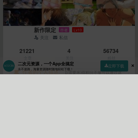
新作限定
作者
Lv10
关注
私信
21221
4
56734
文章
关注
粉丝
二次元资源，一个App全搞定
立即下载
永不迷路，海量资源随时随地轻松下载！
作者的个人描述:
【(需要米)你积分不够可以通过这
个链接购买https://ckyudw.tryyhuqc.xyz/30.html】【尝鲜体验
30日(30天内我一年内(365天)最新发布的稿件)可选择这个链接
首页
社区
商店
专区
指南
我的
https://ckyudw.tryyhuqc.xyz/40.html】【您也可以通过标签来
快速查找该月新游戏https://www.acgcbk33.vip/tag/202211(这
里按照时间格式更改即可)】【商品下载积分是买断制(后续会
根据投稿数量的增加而增加)，后续的所有新游戏都包含在里面
你可以以最快的时间体验到放流或者我自购的新游戏】联合
JerryMillick肝帝合成的究极体，游戏收集均由Poptracy，发布
编辑后期打包均由JerryMillick。所有游戏均测可玩。游戏大部
分为生肉，均为可执行程序，均破解完成。ACGBUSTER官方