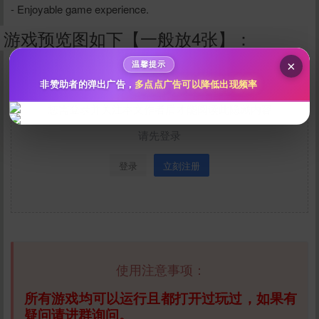
200
500
- Enjoyable game experience.
自定义
分
分
秒传文本链接
游戏预览图如下【一般放4张】：
点击全选
×
温馨提示
非赞助者的弹出广告，
多点点广告可以降低出现频率
您需登录并关注本文作者后才能阅读此隐藏内容
请先登录
登录
立刻注册
立刻支付
使用注意事项：
所有游戏均可以运行且都打开过玩过，如果有
疑问请进群询问。