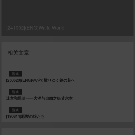
[241002](ENG)Waifu World
相关文章
游戏
[250620](ENG)やがて散りゆく鏡の花へ
游戏
迷宫和黑暗——大洞与自由之街艾尔本
游戏
[190814]彩髪の娘たち