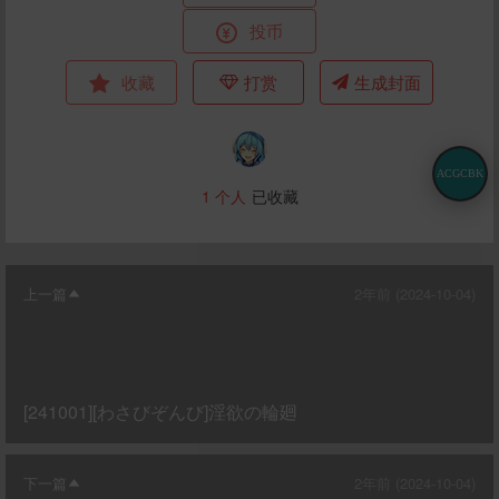
投币
收藏
打赏
生成封面
ACGCBK
1
个人
已收藏
上一篇
2年前 (2024-10-04)
[241001][わさびぞんび]淫欲の輪廻
下一篇
2年前 (2024-10-04)