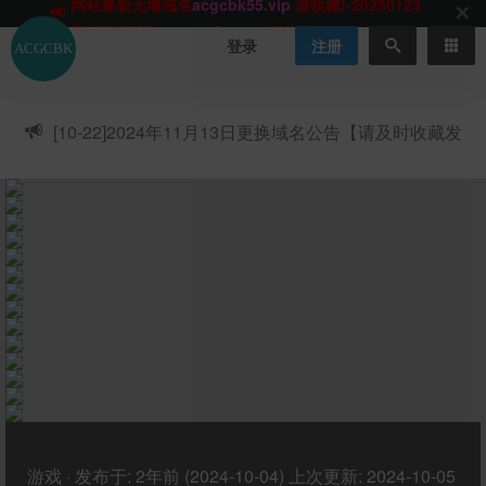
网站TG群聊
t.me/acgbuster
请收藏!
ACGCBK官方App
点击下载
永不迷路！
登录
注册
网站最新无墙域名
acgcbk55.vip
请收藏!-20250123
网站发布页
acgcbk11.com
请收藏!
ACGCBK官方App
点击下载
永不迷路！
[10-22]
2024年11月13日更换域名公告【请及时收藏发
网站最新无墙域名
acgcbk55.vip
请收藏!-20250123
布页】
ACGCBK官方App
点击下载
永不迷路！
网站最新无墙域名
acgcbk55.vip
请收藏!-20250123
网站永久主站域名
acgcbk.vip
请收藏!
ACGCBK官方App
点击下载
永不迷路！
网站最新无墙域名
acgcbk55.vip
请收藏!-20250123
游戏
·
发布于:
2年前 (2024-10-04)
上次更新:
2024-10-05