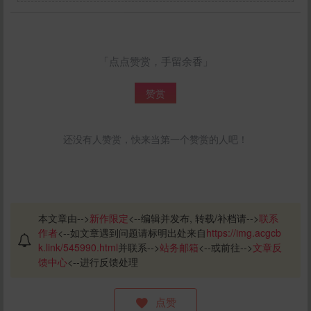
「点点赞赏，手留余香」
赞赏
还没有人赞赏，快来当第一个赞赏的人吧！
本文章由-->
新作限定
<--编辑并发布, 转载/补档请-->
联系
作者
<--如文章遇到问题请标明出处来自
https://img.acgcb
k.link/545990.html
并联系-->
站务邮箱
<--或前往-->
文章反
馈中心
<--进行反馈处理
点赞