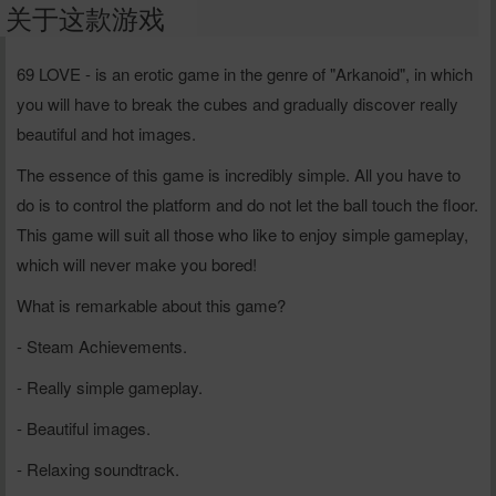
关于这款游戏
69 LOVE - is an erotic game in the genre of "Arkanoid", in which
you will have to break the cubes and gradually discover really
beautiful and hot images.
The essence of this game is incredibly simple. All you have to
do is to control the platform and do not let the ball touch the floor.
This game will suit all those who like to enjoy simple gameplay,
which will never make you bored!
What is remarkable about this game?
- Steam Achievements.
- Really simple gameplay.
给新作限定打赏
- Beautiful images.
10
50
100
分
分
分
- Relaxing soundtrack.